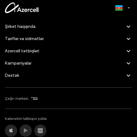
müddətə bağlanılması üçün abunəçi
*1111
nömrəsinə zəng
etməlidir.
Ətraflı
Russian
Şirkət haqqında
English
Tariflər və xidmətlər
Azercell tətbiqləri
Kampaniyalar
Dəstək
Çağrı mərkəzi:
*1111
Kabinetim tətbiqini yüklə