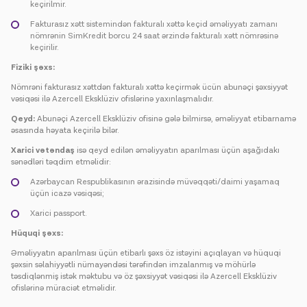
keçirilmir.
Fakturasız xətt sistemindən fakturalı xəttə keçid əməliyyatı zamanı
nömrənin SimKredit borcu 24 saat ərzində fakturalı xətt nömrəsinə
keçirilir.
Fiziki şəxs:
Nömrəni fakturasız xəttdən fakturalı xəttə keçirmək ücün abunəçi şəxsiyyət
vəsiqəsi ilə Azercell Eksklüziv ofislərinə yaxınlaşmalıdır.
Qeyd:
Abunəçi Azercell Eksklüziv ofisinə gələ bilmirsə, əməliyyat etibarnamə
əsasında həyata keçirilə bilər.
Xarici vətəndaş
isə qeyd edilən əməliyyatın aparılması üçün aşağıdakı
sənədləri təqdim etməlidir:
Azərbaycan Respublikasının ərazisində müvəqqəti/daimi yaşamaq
üçün icazə vəsiqəsi;
Xarici passport.
Hüquqi şəxs:
Əməliyyatın aparılması üçün etibarlı şəxs öz istəyini açıqlayan və hüquqi
şəxsin səlahiyyətli nümayəndəsi tərəfindən imzalanmış və möhürlə
təsdiqlənmiş istək məktubu və öz şəxsiyyət vəsiqəsi ilə Azercell Eksklüziv
ofislərinə müraciət etməlidir.