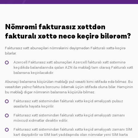
Kampaniyalar
Dəstək
Nömrəmi fakturasız xəttdən
fakturalı xəttə necə keçirə bilərəm?
Ödəniş
Rouminq
Yeni nəsil
Fakturasız xətt abunəçiləri nömrələrini dəyişmədən Fakturalı xəttə keçirə
bilərlər.
Azercell Fakturasız xətt abunəçiləri Azercell fakturalı xətt sisteminə
Dil
Azərbaycan
keçdikdə balanslarında qalan AZN ilə məbləğ tam olaraq Fakturalı xətt
balansına keçiriləcəkdir.
Abunəçi balansına köçürülən məbləği pul vəsaiti kimi istifadə edə bilməz. Bu
vəsaitdən yalnız faktura borcunu ödəmək üçün istifadə oluna bilər. Həmçinin
bu məbləğ digər nömrənin balansına köçürülə bilməz.
Fakturasız xətt sistemindən fakturalı xəttə keçid əməliyyatı pulsuz
əsaslarla həyata keçirilir.
Fakturasız xətt sistemindən fakturalı xəttə keçid əməliyyatı zamanı
mövcud xidmətlər deaktiv edilir.
Fakturasız xətt sistemindən fakturalı xəttə keçid əməliyyatı zamanı SİM
kart dəyişdirilir və SİM kart yaddaşında olan nömrələr yeni SİM karta