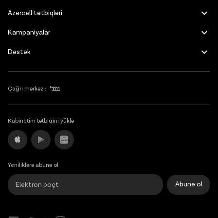
Azercell tətbiqləri
Kampaniyalar
Dəstək
Çağrı mərkəzi:
*1111
Kabinetim tətbiqini yüklə
Yeniliklərə abunə ol
Abunə ol