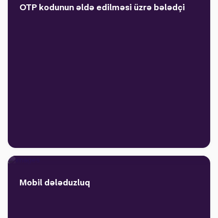
OTP kodunun əldə edilməsi üzrə bələdçi
Mobil dələduzluq