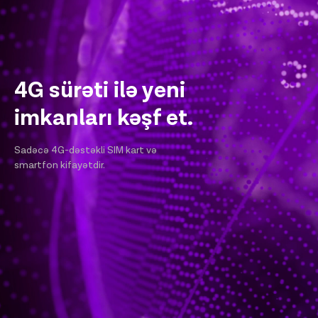
4G sürəti ilə yeni
imkanları kəşf et.
Sadəcə 4G-dəstəkli SIM kart və
smartfon kifayətdir.