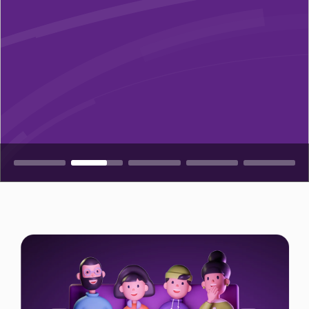
Kampaniyalar
Dəstək
Ödəniş
Rouminq
Yeni nəsil
Dil
Azərbaycan