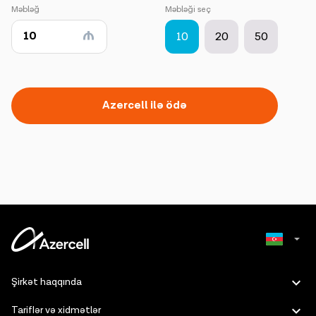
Məbləğ
Məbləği seç
10
20
50
Azercell ilə ödə
Russian
Şirkət haqqında
English
Tariflər və xidmətlər