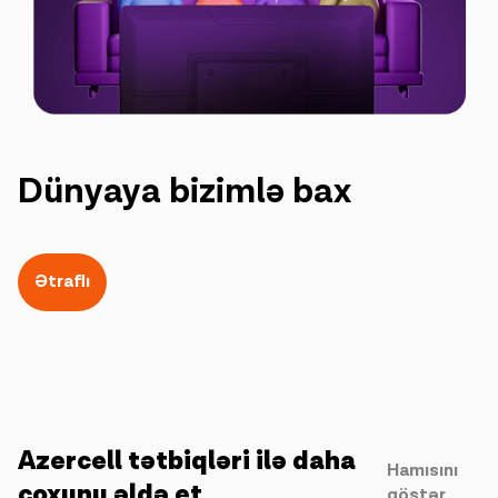
Dünyaya bizimlə bax
Ətraflı
Azercell tətbiqləri ilə daha
Hamısını
çoxunu əldə et
göstər