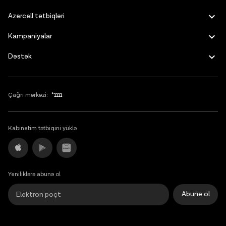
Azercell tətbiqləri
Kampaniyalar
Dəstək
Çağrı mərkəzi:
*1111
Kabinetim tətbiqini yüklə
Yeniliklərə abunə ol
Abunə ol