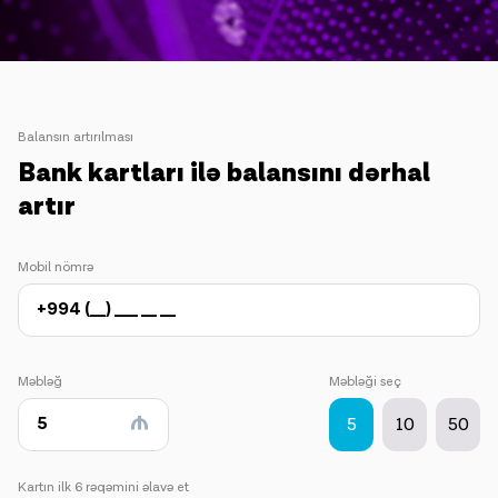
Balansın artırılması
Bank kartları ilə balansını dərhal
artır
Mobil nömrə
Məbləğ
Məbləği seç
5
10
50
Kartın ilk 6 rəqəmini əlavə et