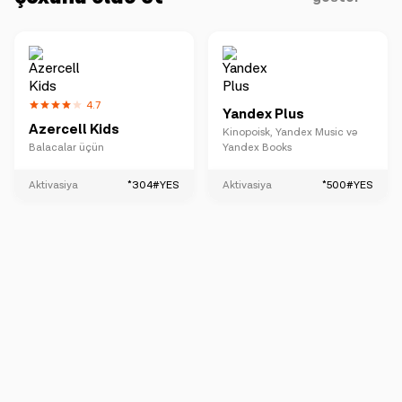
4.7
Yandex Plus
Azercell Kids
Kinopoisk, Yandex Music və
Balacalar üçün
Yandex Books
Aktivasiya
*304#YES
Aktivasiya
*500#YES