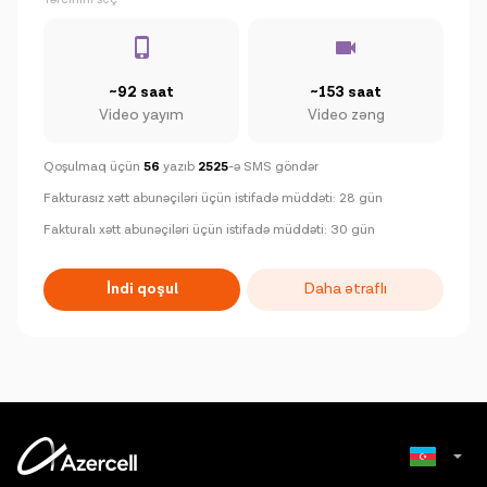
~92 saat
~153 saat
Video yayım
Video zəng
Qoşulmaq üçün
56
yazıb
2525
-ə SMS göndər
Fakturasız xətt abunəçiləri üçün istifadə müddəti: 28 gün
Fakturalı xətt abunəçiləri üçün istifadə müddəti: 30 gün
İndi qoşul
Daha ətraflı