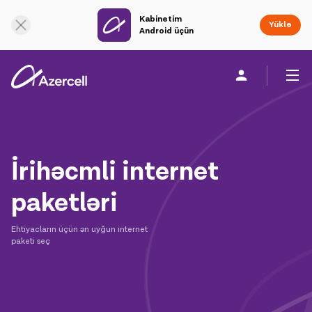
Kabinetim
Onlayn dəstək
Yüklə
Android üçün
Fərdi
Biznes üçün
Şirkət haqqında
İrihəcmli internet
akart
paketləri
Azercell-li ol
Ehtiyacların üçün ən uyğun internet
paketi seç
Tariflər və xidmətlər
Azercell tətbiqləri