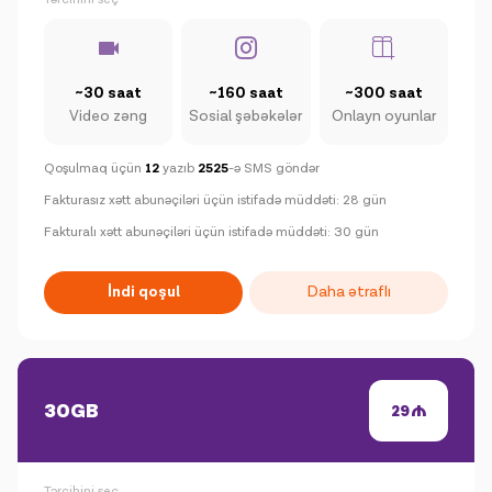
~30 saat
~160 saat
~300 saat
Video zəng
Sosial şəbəkələr
Onlayn oyunlar
Qoşulmaq üçün
12
yazıb
2525
-ə SMS göndər
Fakturasız xətt abunəçiləri üçün istifadə müddəti: 28 gün
Fakturalı xətt abunəçiləri üçün istifadə müddəti: 30 gün
İndi qoşul
Daha ətraflı
30GB
29
Tərcihini seç