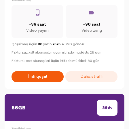
~36 saat
~90 saat
Video yayım
Video zəng
Qoşulmaq üçün
30
yazıb
2525
-ə SMS göndər
Fakturasız xətt abunəçiləri üçün istifadə müddəti: 28 gün
Fakturalı xətt abunəçiləri üçün istifadə müddəti: 30 gün
İndi qoşul
Daha ətraflı
56GB
39
Tərcihini seç