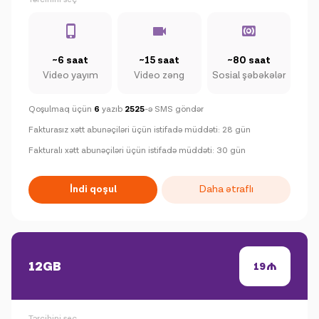
~6 saat
~15 saat
~80 saat
Video yayım
Video zəng
Sosial şəbəkələr
Qoşulmaq üçün
6
yazıb
2525
-ə SMS göndər
Fakturasız xətt abunəçiləri üçün istifadə müddəti: 28 gün
Fakturalı xətt abunəçiləri üçün istifadə müddəti: 30 gün
İndi qoşul
Daha ətraflı
12GB
19
Tərcihini seç