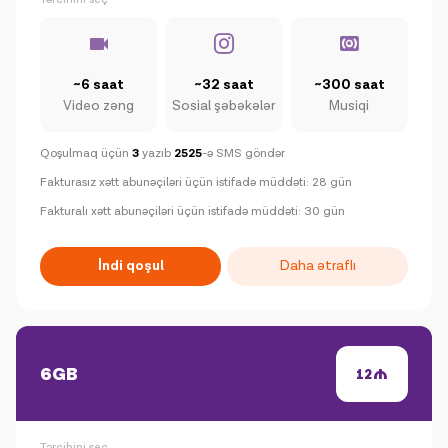
~6 saat
~32 saat
~300 saat
Video zəng
Sosial şəbəkələr
Musiqi
Qoşulmaq üçün
3
yazıb
2525
-ə SMS göndər
Fakturasız xətt abunəçiləri üçün istifadə müddəti: 28 gün
Fakturalı xətt abunəçiləri üçün istifadə müddəti: 30 gün
İndi qoşul
Daha ətraflı
6GB
12
Tərcihini seç