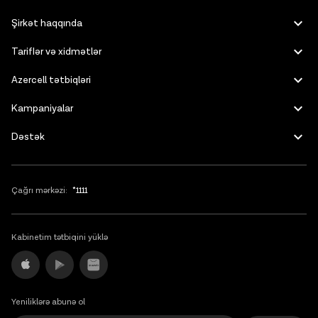
Russian
Şirkət haqqında
English
Tariflər və xidmətlər
Azercell tətbiqləri
Kampaniyalar
Dəstək
Çağrı mərkəzi:
*1111
Kabinetim tətbiqini yüklə
Yeniliklərə abunə ol