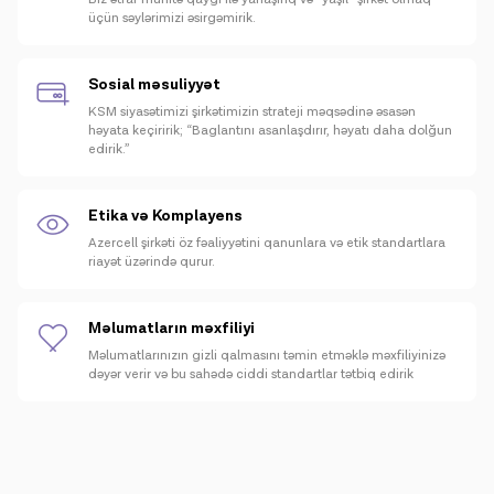
üçün səylərimizi əsirgəmirik.
Sosial məsuliyyət
KSM siyasətimizi şirkətimizin strateji məqsədinə əsasən
həyata keçiririk; “Baglantını asanlaşdırır, həyatı daha dolğun
edirik.”
Etika və Komplayens
Azercell şirkəti öz fəaliyyətini qanunlara və etik standartlara
riayət üzərində qurur.
Məlumatların məxfiliyi
Məlumatlarınızın gizli qalmasını təmin etməklə məxfiliyinizə
dəyər verir və bu sahədə ciddi standartlar tətbiq edirik