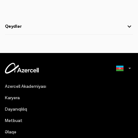
Qeydlər
"Azercell Telecom" MMC: 149, Tbilisi pr., Bakı, AZ1122, Azərbaycan
"Azercell Telecom" MMC-nin VÖEN-i: 9900022721
"Azercell Telekom" MMC Sellülar (mobil) rabitə xidmətlərinə dair
24 avqust 2021-ci il tarixli 259 nömrəli lisenziya əsasında fəaliyyət
göstərir.
Reyestr adı: Kommersiya hüquqi şəxslərin dövlət reyestri
Russian
Azercell Akademiyası
"Azercell Telecom" MMC-nin
keyfiyyətin idarə edilməsi sistemi
üzrə siyasəti
English
Karyera
"Azercell Telecom" MMC-nin
məxfilik siyasəti
Dayanıqlılıq
“Azercell Telecom” MMC–
RFC-2350
Mətbuat
Faks:
4300568
Əlaqə