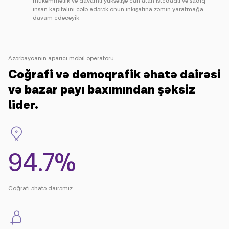
mükəmməllik və davamlı yüksəlişə can atan istedadlı və sadiq
insan kapitalını cəlb edərək onun inkişafına zəmin yaratmağa
davam edəcəyik.
Azərbaycanın aparıcı mobil operatoru
Coğrafi və demoqrafik əhatə dairəsi
və bazar payı baxımından şəksiz
lider.
94.8%
Coğrafi əhatə dairəmiz