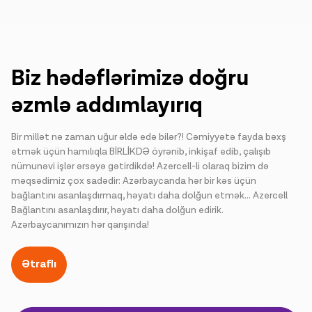
Biz hədəflərimizə doğru
əzmlə addımlayırıq
Bir millət nə zaman uğur əldə edə bilər?! Cəmiyyətə fayda bəxş
etmək üçün hamılıqla BİRLİKDƏ öyrənib, inkişaf edib, çalışıb
nümunəvi işlər ərsəyə gətirdikdə! Azercell-li olaraq bizim də
məqsədimiz çox sadədir: Azərbaycanda hər bir kəs üçün
bağlantını asanlaşdırmaq, həyatı daha dolğun etmək… Azercell
Bağlantını asanlaşdırır, həyatı daha dolğun edirik.
Azərbaycanımızın hər qarışında!
Ətraflı