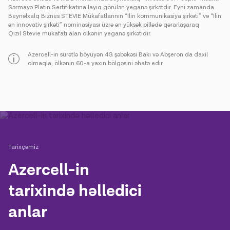
Sərmayə Platin Sertifikatına layiq görülən yeganə şirkətdir. Eyni zamanda
Beynəlxalq Biznes STEVIE Mükafatlarının “İlin kommunikasiya şirkəti” və “İlin
ən innovativ şirkəti” nominasiyası üzrə ən yüksək pillədə qərarlaşaraq
Qızıl Stevie mükafatı alan ölkənin yeganə şirkətidir.
Azercell-in sürətlə böyüyən 4G şəbəkəsi Bakı və Abşeron da daxil
olmaqla, ölkənin 60-a yaxın bölgəsini əhatə edir.
Tarixçəmiz
Azercell-in
tarixində həlledici
anlar