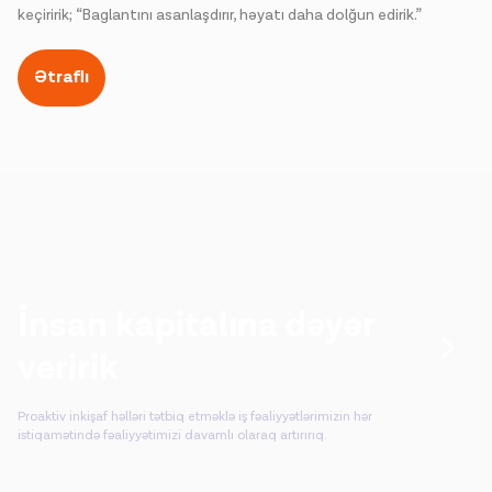
keçiririk; “Baglantını asanlaşdırır, həyatı daha dolğun edirik.”
Ətraflı
İnsan kapitalına dəyər
veririk
Proaktiv inkişaf həlləri tətbiq etməklə iş fəaliyyətlərimizin hər
istiqamətində fəaliyyətimizi davamlı olaraq artırırıq.