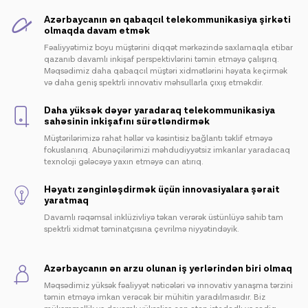
Azərbaycanın ən qabaqcıl telekommunikasiya şirkəti
olmaqda davam etmək
Fəaliyyətimiz boyu müştərini diqqət mərkəzində saxlamaqla etibar
qazanıb davamlı inkişaf perspektivlərini təmin etməyə çalışırıq.
Məqsədimiz daha qabaqcıl müştəri xidmətlərini həyata keçirmək
və daha geniş spektrli innovativ məhsullarla çıxış etməkdir.
Daha yüksək dəyər yaradaraq telekommunikasiya
sahəsinin inkişafını sürətləndirmək
Müştərilərimizə rahat həllər və kəsintisiz bağlantı təklif etməyə
fokuslanırıq. Abunəçilərimizi məhdudiyyətsiz imkanlar yaradacaq
texnoloji gələcəyə yaxın etməyə can atırıq.
Həyatı zənginləşdirmək üçün innovasiyalara şərait
yaratmaq
Davamlı rəqəmsal inklüzivliyə təkan verərək üstünlüyə sahib tam
spektrli xidmət təminatçısına çevrilmə niyyətindəyik.
ᅠᅠᅠᅠᅠᅠᅠᅠᅠᅠᅠ ᅠᅠᅠᅠᅠᅠᅠᅠᅠᅠᅠᅠᅠᅠᅠᅠᅠᅠᅠ
Azərbaycanın ən arzu olunan iş yerlərindən biri olmaq
Məqsədimiz yüksək fəaliyyət nəticələri və innovativ yanaşma tərzini
təmin etməyə imkan verəcək bir mühitin yaradılmasıdır. Biz