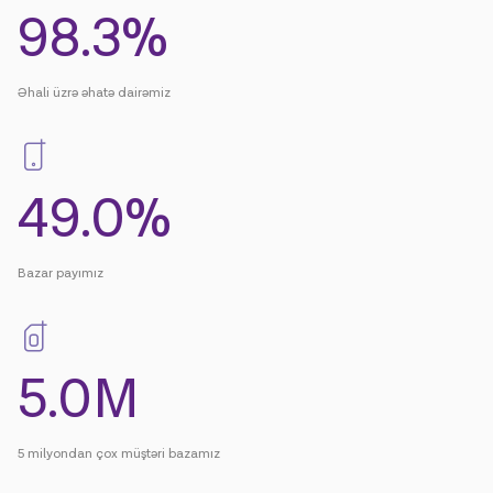
98.4%
Əhali üzrə əhatə dairəmiz
49.0%
Bazar payımız
5.0M
5 milyondan çox müştəri bazamız