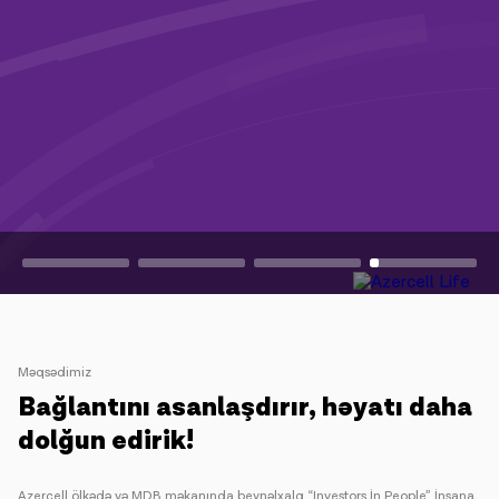
Mətbuat
Əlaqə
Ödəniş
Rouminq
Yeni nəsil
Dil
Azərbaycan
Məqsədimiz
Bağlantını asanlaşdırır, həyatı daha
dolğun edirik!
Azercell ölkədə və MDB məkanında beynəlxalq “Investors İn People” İnsana