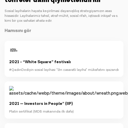
Sosial layihələrin həyata keçirilməsi dayanıqlılıq strategiyamızın əsas
hissəsidir. Layihələrimiz təhsil, ətraf-mühit, sosial rifah, iqtisadi inkişaf və s.
kimi bir çox sahələri əhatə edir.
Hamısını gör
2021 - “White Square” festivalı
#QadınDediyin sosial layihəsi “Ən cəsarətli layihə” mükafatını qazandı
2021 — Investors in People” (IIP)
Platin sertifikat (MDB məkanında ilk dəfə)