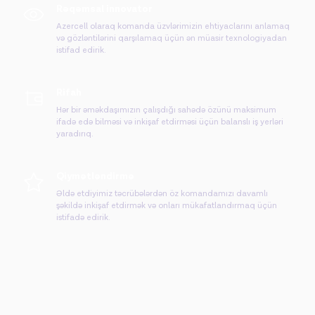
Rəqəmsal innovator
Azercell olaraq komanda üzvlərimizin ehtiyaclarını anlamaq
və gözləntilərini qarşılamaq üçün ən müasir texnologiyadan
istifad edirik.
Rifah
Hər bir əməkdaşımızın çalışdığı sahədə özünü maksimum
ifadə edə bilməsi və inkişaf etdirməsi üçün balanslı iş yerləri
yaradırıq.
Qiymətləndirmə
Əldə etdiyimiz təcrübələrdən öz komandamızı davamlı
şəkildə inkişaf etdirmək və onları mükafatlandırmaq üçün
istifadə edirik.