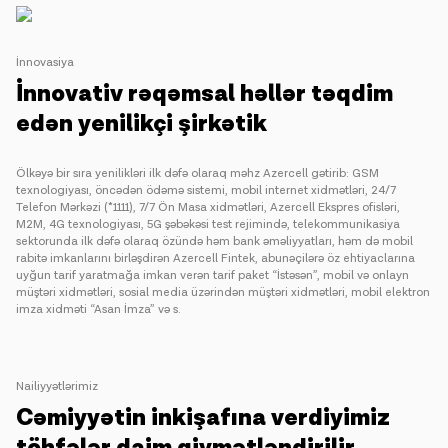
İnnovasiya
İnnovativ rəqəmsal həllər təqdim
edən yenilikçi şirkətik
Ölkəyə bir sıra yenilikləri ilk dəfə olaraq məhz Azercell gətirib: GSM
texnologiyası, öncədən ödəmə sistemi, mobil internet xidmətləri, 24/7
Telefon Mərkəzi (*1111), 7/7 Ön Masa xidmətləri, Azercell Ekspres ofisləri,
M2M, 4G texnologiyası, 5G şəbəkəsi test rejimində, telekommunikasiya
sektorunda ilk dəfə olaraq özündə həm bank əməliyyatları, həm də mobil
rabitə imkanlarını birləşdirən Azercell Fintek, abunəçilərə öz ehtiyaclarına
uyğun tarif yaratmağa imkan verən tarif paket “İstəsən”, mobil və onlayn
müştəri xidmətləri, sosial media üzərindən müştəri xidmətləri, mobil elektron
imza xidməti “Asan İmza” və s.
Nailiyyətlərimiz
Cəmiyyətin inkişafına verdiyimiz
töhfələr daim qiymətləndirilir