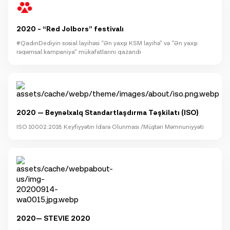
2020 - “Red Jolbors” festivalı
#QadınDediyin sosial layihəsi “Ən yaxşı KSM layihə” və “Ən yaxşı
rəqəmsal kampaniya” mükafatlarını qazandı
2020 — Beynəlxalq Standartlaşdırma Təşkilatı (ISO)
ISO 10002:2018 Keyfiyyətin İdarə Olunması /Müştəri Məmnuniyyəti
2020— STEVIE 2020