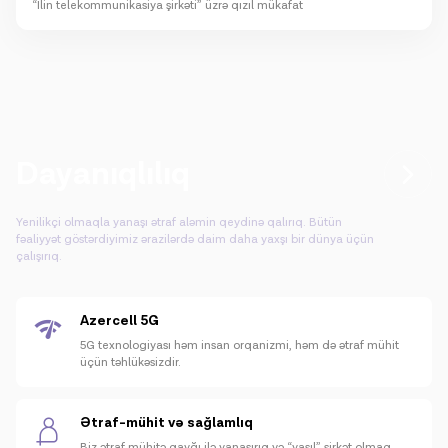
“İlin telekommunikasiya şirkəti” üzrə qızıl mükafat
Dayanıqlılıq
Yenilikçi olmaqla yanaşı ətraf aləmin qeydinə qalırıq. Bütün
fəaliyyət göstərdiyimiz ərazilərdə daim daha yaxşı bir dünya üçün
çalışırıq.
Azercell 5G
5G texnologiyası həm insan orqanizmi, həm də ətraf mühit
üçün təhlükəsizdir.
Ətraf-mühit və sağlamlıq
Biz ətraf mühitə qayğı ilə yanaşırıq və “yaşıl” şirkət olmaq