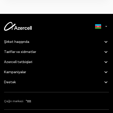
Fakturasız xətt abunəçiləri nömrələrini dəyişmədən Fakturalı xəttə
Ətraflı
keçirə bilərlər.
Ətraflı
Russian
Şirkət haqqında
English
Tariflər və xidmətlər
Azercell tətbiqləri
Kampaniyalar
Dəstək
Çağrı mərkəzi:
*1111