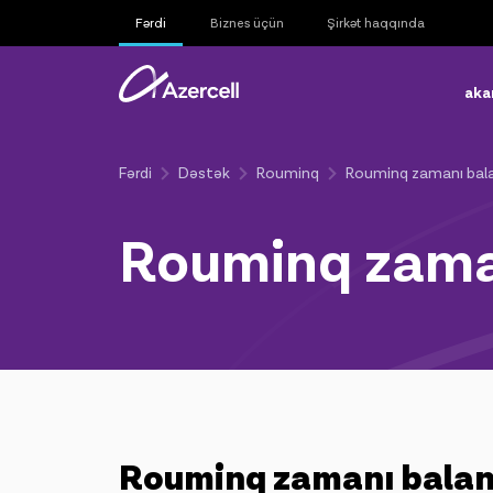
Fərdi
Biznes üçün
Şirkət haqqında
aka
Fərdi
Dəstək
Rouminq
Roumi̇nq zamanı bala
Roumi̇nq zama
Roumi̇nq zamanı balan