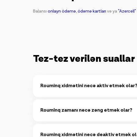
Balansı
onlayn ödəmə
,
ödəmə kartları
və ya
"Azercell"
Tez-tez verilən suallar
Rouminq xidmətini necə aktiv etmək olar
Rouminq xidmətini aktiv etmək üçün
:
Roumi̇nq zamanı necə zəng etmək olar?
Ətraflı
Rouminqdə olarkən zəng etmək üçün beynəlxalq yı
Ətraflı
Rouminq xidmətini necə deaktiv etmək ol