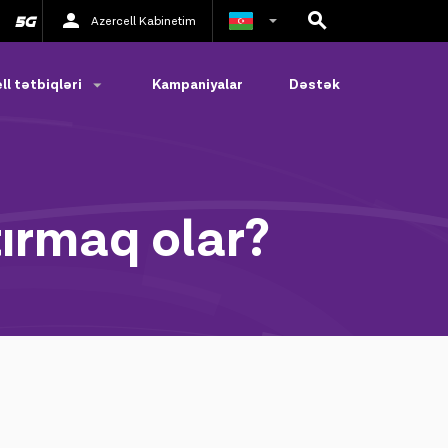
Azercell Kabinetim
Rus
ll tətbiqləri
Kampaniyalar
Dəstək
İngilis
ırmaq olar?