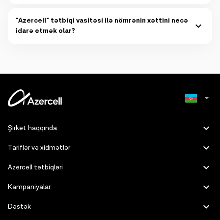
İnternet paketlərini "Azercell" tətbiqində "İnternet" bölümü
üzərindən aktivləşdirmək olar.
"Azercell" tətbiqi vasitəsi ilə nömrənin xəttini necə
Ətraflı
idarə etmək olar?
Fiziki şəxslər "Azercell" tətbiqində əsas menyu üzərindən nömrənin
xəttini aça bilərlər. Hüquqi şəxslər üçün "Azercell" tətbiqi vasitəsilə
nömrənin xəttinin açılması prosesi yalnız səlahiyyətli nümayəndə
tərəfindən həyata keçirilə bilər.
Ətraflı
Russian
Şirkət haqqında
English
Tariflər və xidmətlər
Azercell tətbiqləri
Kampaniyalar
Dəstək