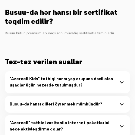
Kampaniyalar
Busuu-da hər hansı bir sertifikat
Dəstək
təqdim edilir?
Busuu bütün premium abunəçilərini müvafiq sertifikatla təmin edir.
Ödəniş
Rouminq
Yeni nəsil
Tez-tez verilən suallar
Dil
Azərbaycan
"Azercell Kids" tətbiqi hansı yaş qrupuna daxil olan
uşaqlar üçün nəzərdə tutulmuşdur?
“Azercell Kids” tətbiqi 1-9 yaş arası uşaqlar üçün nəzərdə
tutulmuşdur.
Busuu-da hansı dilləri öyrənmək mümkündür?
Ətraflı
Busuu tətbiqi vasitəsilə aşağıdakı dilləri öyrənmək mümkündür:
Ətraflı
"Azercell" tətbiqi vasitəsilə internet paketlərini
necə aktivləşdirmək olar?