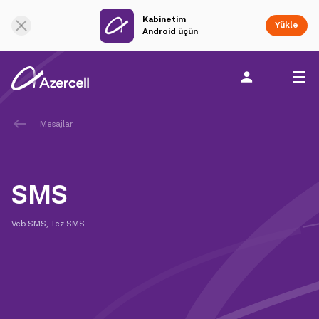
Kabinetim
Onlayn dəstək
Yüklə
Android üçün
Mesajlar
Fərdi
Biznes üçün
Şirkət haqqında
akart
SMS
Azercell-li ol
Veb SMS, Tez SMS
Tariflər və xidmətlər
Azercell tətbiqləri