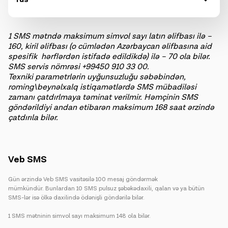
1 SMS mətndə maksimum simvol sayı latın əlifbası ilə –
160, kiril əlifbası (
o cümlədən Azərbaycan əlifbasına aid
spesifik hərflərdən istifadə edildikdə
)
ilə – 70 ola bilər.
SMS servis nömrəsi +99450 910 33 00.
Texniki parametrlərin uyğunsuzluğu səbəbindən,
roming\beynəlxalq istiqamətlərdə SMS mübadiləsi
zamanı çatdırlmaya təminat verilmir. Həmçinin SMS
göndərildiyi andan etibarən maksimum 168 saat ərzində
çatdırıla bilər.
Veb SMS
Gün ərzində Veb SMS vasitəsilə 100 mesaj göndərmək
mümkündür. Bunlardan 10 SMS pulsuz şəbəkədaxili, qalan və ya bütün
SMS-lər isə ölkə daxilində ödənişli göndərilə bilər.
1 SMS mətninin simvol sayı maksimum 148 ola bilər.