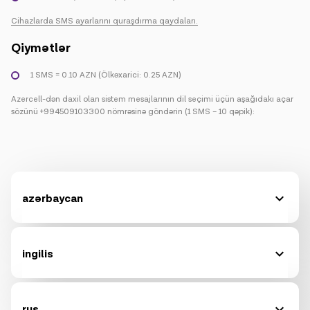
Cihazlarda SMS ayarlarını quraşdırma qaydaları.
Qiymətlər
1 SMS = 0.10 AZN (Ölkəxarici: 0.25 AZN)
Azercell-dən daxil olan sistem mesajlarının dil seçimi üçün aşağıdakı açar
sözünü +994509103300 nömrəsinə göndərin (1 SMS – 10 qəpik):
azərbaycan
ingilis
rus