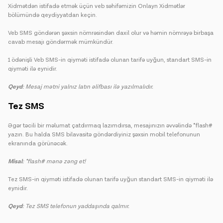
Xidmətdən istifadə etmək üçün veb səhifəmizin Onlayn Xidmətlər
bölümündə qeydiyyatdan keçin.
Veb SMS göndərən şəxsin nömrəsindən daxil olur və həmin nömrəyə birbaşa
cavab mesajı göndərmək mümkündür.
1 ödənişli Veb SMS-in qiyməti istifadə olunan tarifə uyğun, standart SMS-in
qiyməti ilə eynidir.
Qeyd
: Mesaj mətni yalnız latın əlifbası ilə yazılmalıdır.
Tez SMS
Əgər təcili bir məlumat çatdırmaq lazımdırsa, mesajınızın əvvəlində *flash#
yazın. Bu halda SMS bilavasitə göndərdiyiniz şəxsin mobil telefonunun
ekranında görünəcək.
Misal
: *flash# mənə zəng et!
Tez SMS-in qiyməti istifadə olunan tarifə uyğun standart SMS-in qiyməti ilə
eynidir.
Qeyd
: Tez SMS telefonun yaddaşında qalmır.