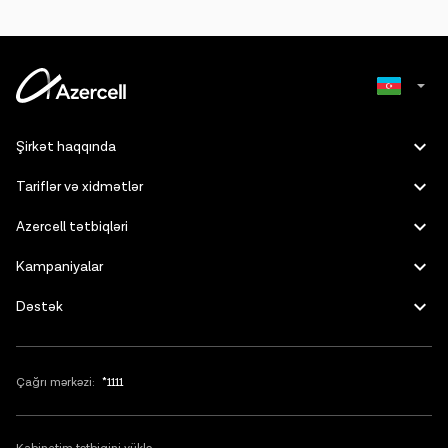
Russian
Şirkət haqqında
English
Tariflər və xidmətlər
Azercell tətbiqləri
Kampaniyalar
Dəstək
Çağrı mərkəzi:
*1111