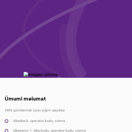
Kampaniyalar
Dəstək
Ödəniş
Rouminq
Yeni nəsil
Dil
Azərbaycan
Ümumi məlumat
SMS göndərmək üçün yığım qaydası
ölkədaxili: operator kodu, nömrə
ölkəxarici: +, ölkə kodu, operator kodu, nömrə