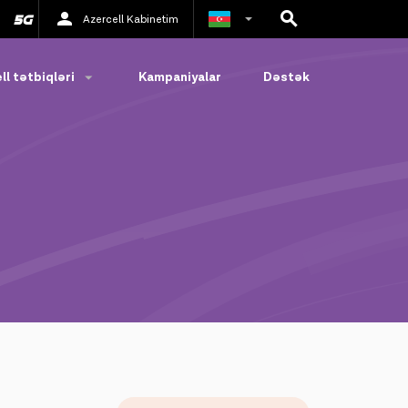
Azercell Kabinetim
Rus
ll tətbiqləri
Kampaniyalar
Dəstək
İngilis