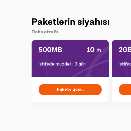
Paketlərin siyahısı
Daha ətraflı
500MB
10
2G
İstifadə müddəti: 3 gün
İstif
Paketə qoşul