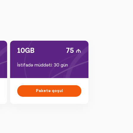
10GB
75
İstifadə müddəti: 30 gün
Paketə qoşul