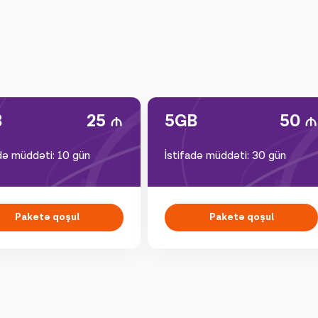
B
25
5GB
50
adə müddəti: 10 gün
İstifadə müddəti: 30 gün
Paketə qoşul
Paketə qoşul