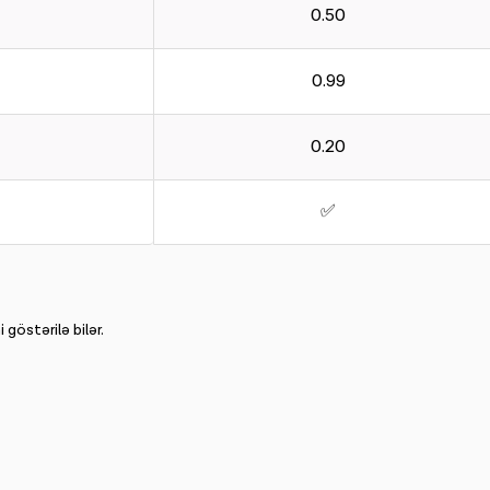
0.50
0.99
0.20
✅
göstərilə bilər.