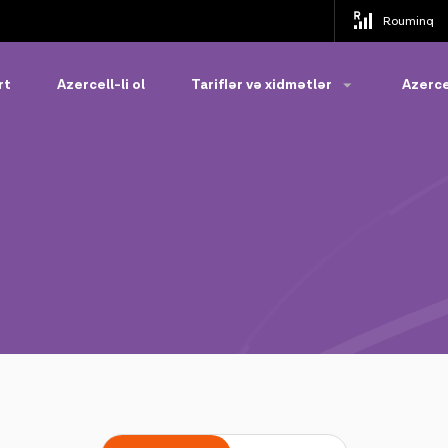
Rouminq
rt
Azercell-li ol
Tariflər və xidmətlər
Azerce