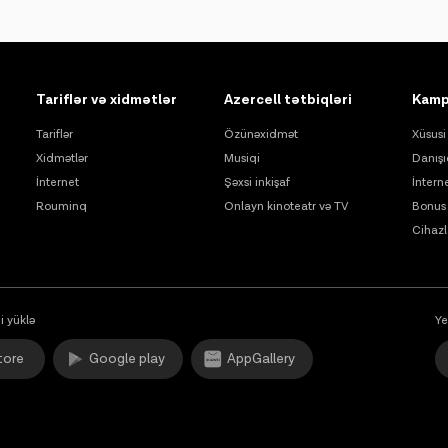
Tariflər və xidmətlər
Azercell tətbiqləri
Kamp
Tariflər
Özünəxidmət
Xüsusi 
Xidmətlər
Musiqi
Danışı
İnternet
Şəxsi inkişaf
İntern
Rouminq
Onlayn kinoteatr və TV
Bonus 
Cihazl
i yüklə
Ye
tore
Google play
AppGallery