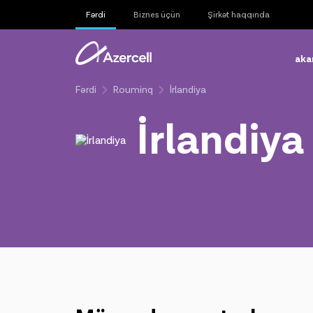
Fərdi
Biznes üçün
Şirkət haqqında
aka
Fərdi
Rouminq
İrlandiya
İrlandiya