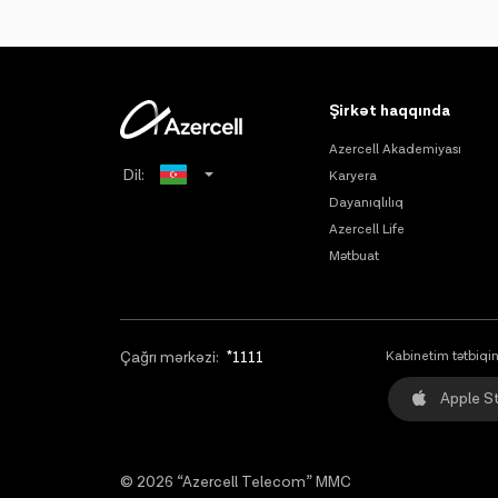
Şirkət haqqında
Azercell Akademiyası
Dil:
Karyera
Dayanıqlılıq
Russian
Azercell Life
Mətbuat
English
Çağrı mərkəzi:
*1111
Kabinetim tətbiqin
Apple S
© 2026 “Azercell Telecom” MMC