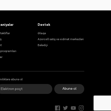
aniyalar
Dəstək
təkliflər
Əlaqə
q
Azercell satış və xidmət mərkəzləri
et
Bələdçi
proqramları
ar
niliklərə abunə ol
Abunə ol
Onlayn dəstək