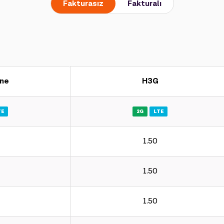
Fakturasız
Fakturalı
ne
H3G
TE
2G
LTE
1.50
1.50
1.50