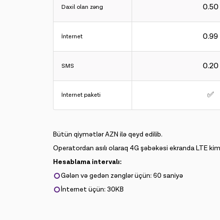
0.50
Daxil olan zəng
0.99
İnternet
0.20
SMS
✅
İnternet paketi
Bütün qiymətlər AZN ilə qeyd edilib.
Operatordan asılı olaraq 4G şəbəkəsi ekranda LTE kimi 
Hesablama intervalı:
Gələn və gedən zənglər üçün: 60 saniyə
İnternet üçün: 30KB