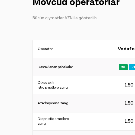
Mövcud operatorlar
Bütün qiymətlər AZN ilə göstərilib
Vodafo
Operator
Dəstəklənən şəbəkələr
2G
L
Ölkədaxili
1.50
istiqamətlərə zəng
1.50
Azərbaycana zəng
Diqər istiqamətlərə
1.50
zəng