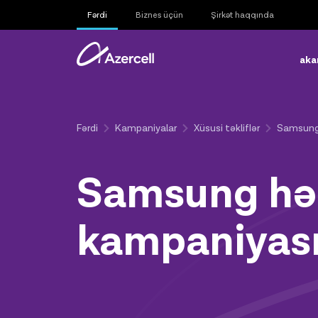
Fərdi
Biznes üçün
Şirkət haqqında
aka
Fərdi
Kampaniyalar
Xüsusi təkliflər
Samsung
Samsung hə
kampaniyas