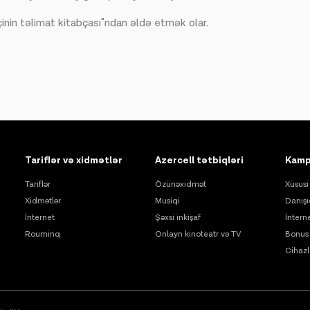
əçinin təlimat kitabçası"ndan əldə etmək olar.
Tariflər və xidmətlər
Azercell tətbiqləri
Kamp
Tariflər
Özünəxidmət
Xüsusi 
Xidmətlər
Musiqi
Danışı
İnternet
Şəxsi inkişaf
İntern
Rouminq
Onlayn kinoteatr və TV
Bonus 
Cihazl