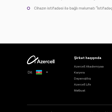
Cihazın istifadəsi ilə bağlı məlumatı "İstifad
Şirkət haqqında
Azercell Akademiyası
Dil:
Karyera
Dayanıqlılıq
Russian
Azercell Life
Mətbuat
English