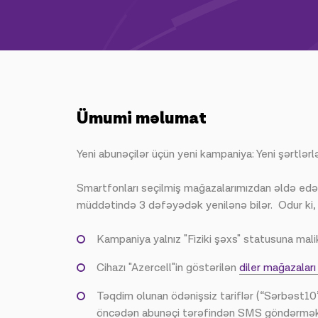
Ümumi məlumat
Yeni abunəçilər üçün yeni kampaniya: Yeni şərtlə
Smartfonları seçilmiş mağazalarımızdan əldə edən
müddətində 3 dəfəyədək yenilənə bilər. Odur ki, 
Kampaniya yalnız "Fiziki şəxs" statusuna malik
Cihazı "Azercell"in göstərilən
diler mağazaları
Təqdim olunan ödənişsiz tariflər (“Sərbəst10”
öncədən abunəçi tərəfindən SMS göndərməklə