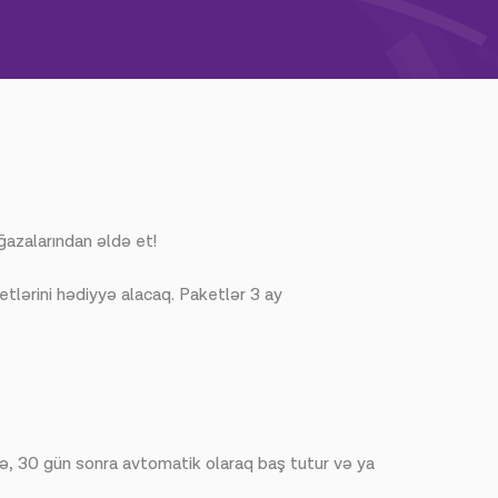
ğazalarından əldə et!
ketlərini hədiyyə alacaq. Paketlər 3 ay
nmə, 30 gün sonra avtomatik olaraq baş tutur və ya