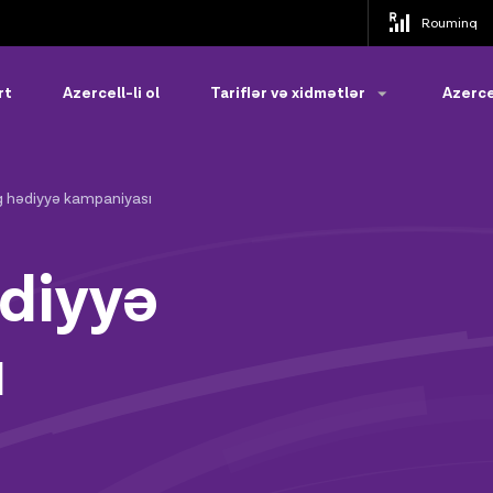
Rouminq
rt
Azercell-li ol
Tariflər və xidmətlər
Azerce
 hədiyyə kampaniyası
diyyə
ı