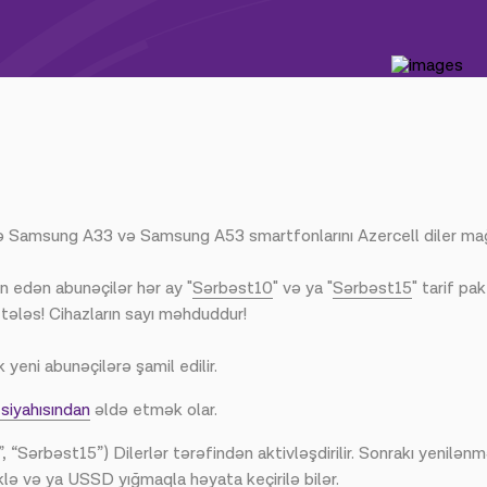
rlə Samsung A33 və Samsung A53 smartfonlarını Azercell diler ma
 edən abunəçilər hər ay "
Sərbəst10
" və ya "
Sərbəst15
" tarif pa
tələs! Cihazların sayı məhduddur!
 yeni abunəçilərə şamil edilir.
 siyahısından
əldə etmək olar.
, “Sərbəst15”) Dilerlər tərəfindən aktivləşdirilir. Sonrakı yenilə
 və ya USSD yığmaqla həyata keçirilə bilər.