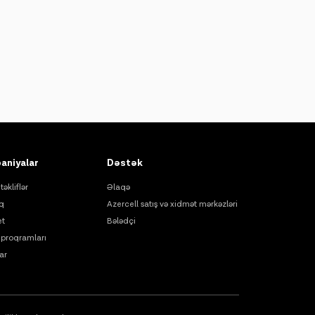
aniyalar
Dəstək
təkliflər
Əlaqə
q
Azercell satış və xidmət mərkəzləri
et
Bələdçi
proqramları
ar