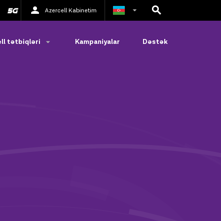
Azercell Kabinetim
Rus
ll tətbiqləri
Kampaniyalar
Dəstək
İngilis