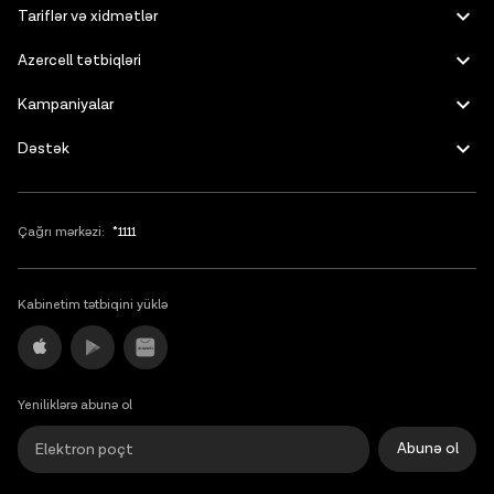
English
Tariflər və xidmətlər
Azercell tətbiqləri
Kampaniyalar
Dəstək
Çağrı mərkəzi:
*1111
Kabinetim tətbiqini yüklə
Yeniliklərə abunə ol
Abunə ol