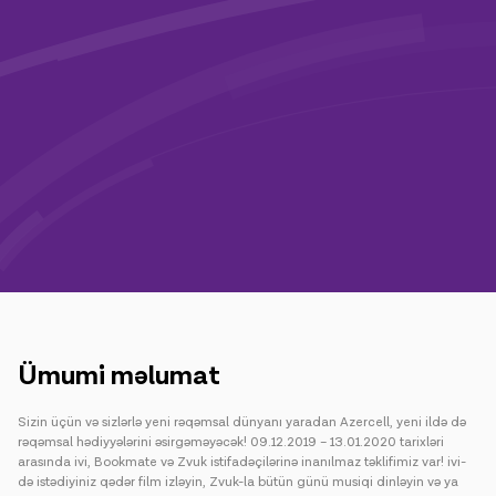
Kampaniyalar
Dəstək
Ödəniş
Rouminq
Yeni nəsil
Dil
Azərbaycan
Ümumi̇ məlumat
Sizin üçün və sizlərlə yeni rəqəmsal dünyanı yaradan Azercell, yeni ildə də
rəqəmsal hədiyyələrini əsirgəməyəcək! 09.12.2019 – 13.01.2020 tarixləri
arasında ivi, Bookmate və Zvuk istifadəçilərinə inanılmaz təklifimiz var! ivi-
də istədiyiniz qədər film izləyin, Zvuk-la bütün günü musiqi dinləyin və ya