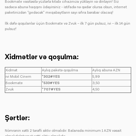
Bookmate vasitəsilə yüzlərlə kitabı cihazınıza yükləyin və dinləyin! Siz
sadəcə abunə haqqını ödəyirsiniz - istifadə nə qədər olursa olsun, internet
paketinizdən “gedəcək” meqabaytların sayı sıfıra bərəbar olacaq!
İlk dəfə qoşulanlar üçün Bookmate və Zvuk – ilk 7 gün pulsuz, ivi – ilk 14 gün
pulsuz!
Xi̇dmətlər və qoşulma:
Xidmət
Aylıq paketə qoşulma
Aylıq abunə AZN
ivi Mobil Cinem
*302#YES
5,99
Bookmate
*533#YES
3,50
Zvuk
*707#YES
4,50
Şərtlər:
Nömrənin xətti 2 tərəfli aktiv olmalıdır. Balansda minimum 1 AZN vəsait