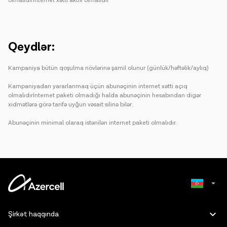
olmalıdırİnternet xətti aktiv olmalıdır
Qeydlər:
Kampaniya bütün qoşulma növlərinə şamil olunur (günlük/həftəlik/aylıq)
Kampaniyadan yararlanmaq üçün abunəçinin internet xətti açıq
olmalıdırİnternet paketi olmadığı halda abunəçinin hesabından digər
xidmətlərə görə tarifə uyğun vəsait silinə bilər.
Abunəçinin minimal olaraq istənilən internet paketi olmalıdır.
Russian
Şirkət haqqında