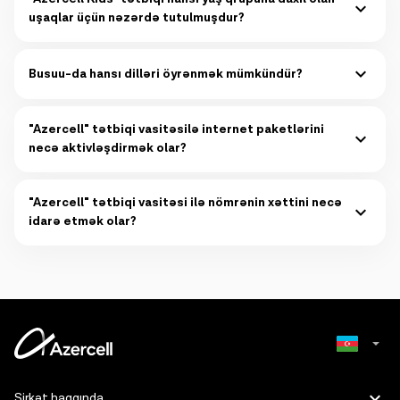
uşaqlar üçün nəzərdə tutulmuşdur?
“Azercell Kids” tətbiqi 1-9 yaş arası uşaqlar üçün nəzərdə
tutulmuşdur.
Busuu-da hansı dilləri öyrənmək mümkündür?
Ətraflı
Busuu tətbiqi vasitəsilə aşağıdakı dilləri öyrənmək mümkündür:
Ətraflı
"Azercell" tətbiqi vasitəsilə internet paketlərini
necə aktivləşdirmək olar?
İnternet paketlərini "Azercell" tətbiqində "İnternet" bölümü
üzərindən aktivləşdirmək olar.
"Azercell" tətbiqi vasitəsi ilə nömrənin xəttini necə
Ətraflı
idarə etmək olar?
Fiziki şəxslər "Azercell" tətbiqində əsas menyu üzərindən nömrənin
xəttini aça bilərlər. Hüquqi şəxslər üçün "Azercell" tətbiqi vasitəsilə
nömrənin xəttinin açılması prosesi yalnız səlahiyyətli nümayəndə
tərəfindən həyata keçirilə bilər.
Ətraflı
Russian
Şirkət haqqında