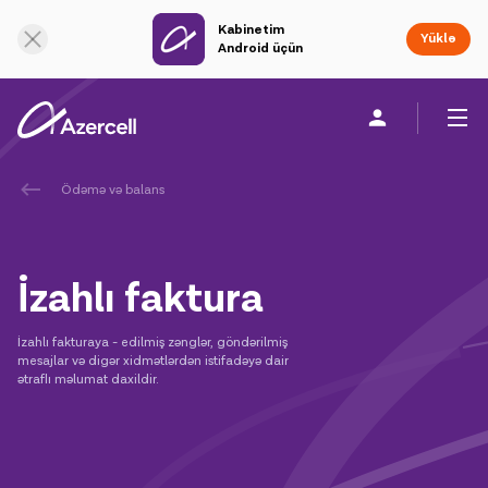
Kabinetim
Onlayn dəstək
Yüklə
Android üçün
Ödəmə və balans
Fərdi
Biznes üçün
Şirkət haqqında
akart
İzahlı faktura
Azercell-li ol
İzahlı fakturaya - edilmiş zənglər, göndərilmiş
mesajlar və digər xidmətlərdən istifadəyə dair
Tariflər və xidmətlər
ətraflı məlumat daxildir.
Azercell tətbiqləri