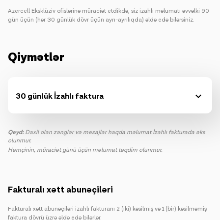
Azercell Eksklüziv ofislərinə müraciət etdikdə, siz izahlı məlumatı əvvəlki 90
gün üçün (hər 30 günlük dövr üçün ayrı-ayrılıqda) əldə edə bilərsiniz.
Qiymətlər
30 günlük İzahlı faktura
Qeyd:
Daxil olan zənglər və mesajlar haqda məlumat İzahlı fakturada əks
olunmur.
Həmçinin, müraciət günü üçün məlumat təqdim olunmur.
Fakturalı xətt abunəçiləri
Fakturalı xətt abunəçiləri izahlı fakturanı 2 (iki) kəsilmiş və 1 (bir) kəsilməmiş
faktura dövrü üzrə əldə edə bilərlər.