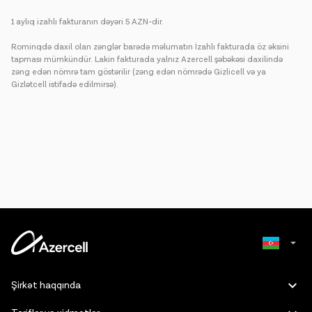
1 aylıq izahlı fakturanın dəyəri 5 AZN-dir.
Rominqdə daxil olan zənglər barədə məlumatın İzahlı fakturada öz əksini
tapması mümkündür. Lakin fakturada yalnız Azercell şəbəkəsi daxilində
zəng edən nömrə tam göstərilir (zəng edən nömrədə Gizlicell və ya
Gizlətcell istifadə edilmirsə).
Russian
Şirkət haqqında
English