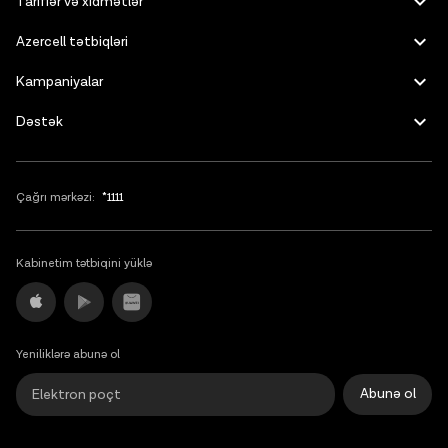
Tariflər və xidmətlər
Azercell tətbiqləri
Kampaniyalar
Dəstək
Çağrı mərkəzi:
*1111
Kabinetim tətbiqini yüklə
Yeniliklərə abunə ol
Abunə ol