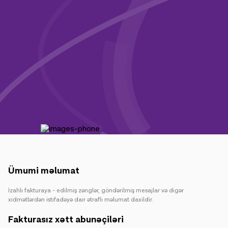
Kampaniyalar
Dəstək
Ödəniş
Rouminq
Yeni nəsil
Dil
Azərbaycan
Ümumi məlumat
İzahlı fakturaya - edilmiş zənglər, göndərilmiş mesajlar və digər
xidmətlərdən istifadəyə dair ətraflı məlumat daxildir.
Fakturasız xətt abunəçiləri