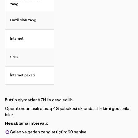
zəng
Daxil olan zəng
İnternet
SMS
İnternet paketi
Bütün qiymətlər AZN ilə qeyd edilib.
Operatordan asılı olaraq 4G şəbəkəsi ekranda LTE kimi göstərilə
bilər.
Hesablama intervalı:
Gələn və gedən zənglər üçün: 60 saniyə