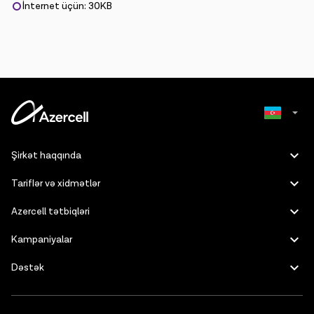
İnternet üçün: 30KB
Russian
Şirkət haqqında
English
Tariflər və xidmətlər
Azercell tətbiqləri
Kampaniyalar
Dəstək