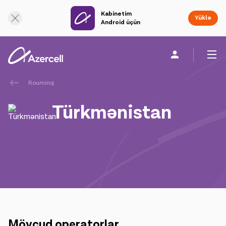
Kabinetim
Onlayn dəstək
Yüklə
Android üçün
Rouminq
Fərdi
Biznes üçün
Şirkət haqqında
Türkmənistan
akart
Azercell-li ol
Tariflər və xidmətlər
Azercell tətbiqləri
Mövcud operatorlar