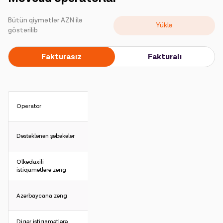
Kampaniyalar
Bütün qiymətlər AZN ilə
Yüklə
Dəstək
göstərilib
Fakturasız
Fakturalı
Ödəniş
Rouminq
Yeni nəsil
Operator
Dil
Azərbaycan
Dəstəklənən şəbəkələr
Ölkədaxili
istiqamətlərə zəng
Azərbaycana zəng
Diqər istiqamətlərə