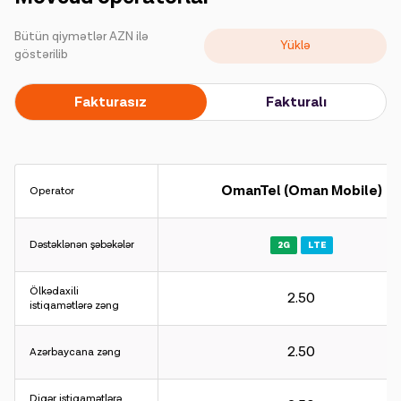
Kampaniyalar
Bütün qiymətlər AZN ilə
Yüklə
Dəstək
göstərilib
Fakturasız
Fakturalı
Ödəniş
Rouminq
Yeni nəsil
OmanTel (Oman Mobile)
Operator
Dil
Azərbaycan
Dəstəklənən şəbəkələr
2G
LTE
Ölkədaxili
2.50
istiqamətlərə zəng
2.50
Azərbaycana zəng
Diqər istiqamətlərə