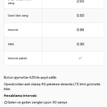
2.50
zəng
0.50
Daxil olan zəng
0.99
İnternet
0.30
SMS
✅
İnternet paketi
Bütün qiymətlər AZN ilə qeyd edilib.
Operatordan asılı olaraq 4G şəbəkəsi ekranda LTE kimi göstərilə
bilər.
Hesablama intervalı:
Gələn və gedən zənglər üçün: 60 saniyə