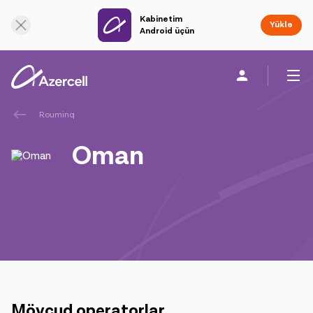
Kabinetim
Onlayn dəstək
Yüklə
Android üçün
Rouminq
Fərdi
Biznes üçün
Şirkət haqqında
Oman
akart
Azercell-li ol
Tariflər və xidmətlər
Azercell tətbiqləri
Mövcud operatorlar