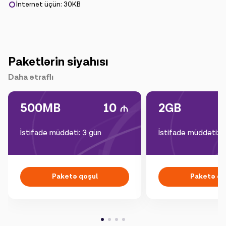
İnternet üçün: 30KB
Paketlərin siyahısı
Daha ətraflı
500MB
10
2GB
İstifadə müddəti: 3 gün
İstifadə müddəti: 1
Paketə qoşul
Paketə qo