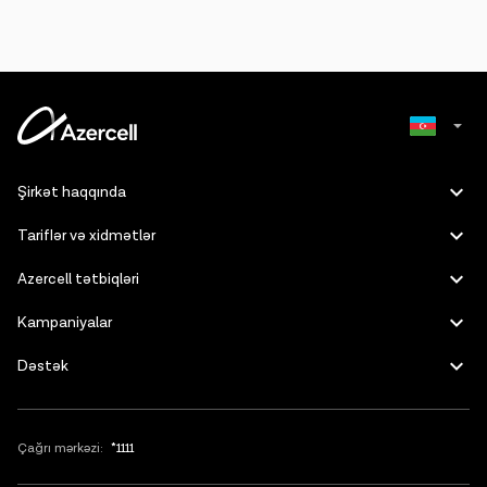
Russian
Şirkət haqqında
English
Tariflər və xidmətlər
Azercell tətbiqləri
Kampaniyalar
Dəstək
Çağrı mərkəzi:
*1111