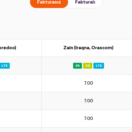
Fakturasız
Fakturalı
Ooredoo)
Zain (Iraqna, Orascom)
LTE
2G
3G
LTE
7.00
7.00
7.00