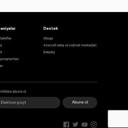
aniyalar
Dəstək
təkliflər
Əlaqə
q
Azercell satış və xidmət mərkəzləri
et
Bələdçi
proqramları
ar
niliklərə abunə ol
Abunə ol
Onlayn dəstək