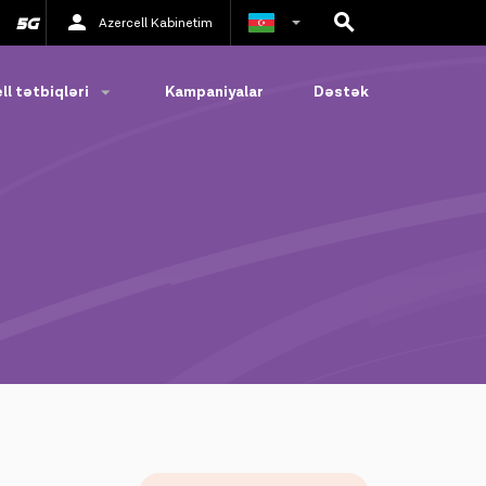
Azercell Kabinetim
Rus
ll tətbiqləri
Kampaniyalar
Dəstək
İngilis