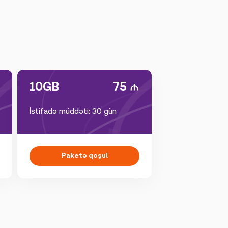
10GB
75
İstifadə müddəti: 30 gün
Paketə qoşul