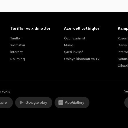
Tariflər və xidmətlər
Azercell tətbiqləri
Kamp
Tariflər
Özünəxidmət
Xüsusi 
Xidmətlər
Musiqi
Danışı
İnternet
Şəxsi inkişaf
İntern
Rouminq
Onlayn kinoteatr və TV
Bonus 
Cihazl
i yüklə
Ye
tore
Google play
AppGallery