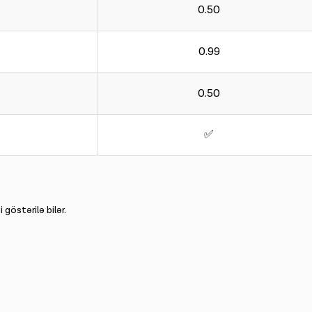
0.50
0.99
0.50
✅
göstərilə bilər.