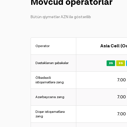
Mövcud operatorlar
Bütün qiymətlər AZN ilə göstərilib
Asia Cell (
Operator
Dəstəklənən şəbəkələr
2G
3G
Ölkədaxili
7.00
istiqamətlərə zəng
7.00
Azərbaycana zəng
Diqər istiqamətlərə
7.00
zəng