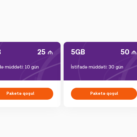
B
25
5GB
50
adə müddəti: 10 gün
İstifadə müddəti: 30 gün
Paketə qoşul
Paketə qoşul