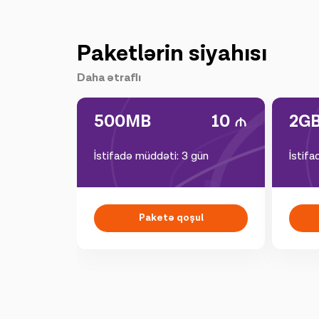
Paketlərin siyahısı
Daha ətraflı
500MB
10
2G
İstifadə müddəti: 3 gün
İstif
Paketə qoşul