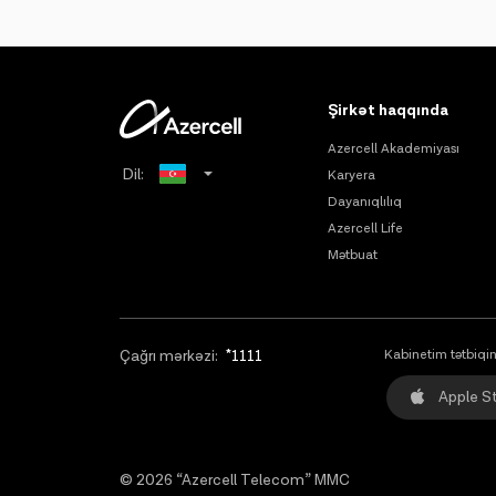
Şirkət haqqında
Azercell Akademiyası
Dil:
Karyera
Dayanıqlılıq
Russian
Azercell Life
Mətbuat
English
Çağrı mərkəzi:
*1111
Kabinetim tətbiqin
Apple S
© 2026 “Azercell Telecom” MMC