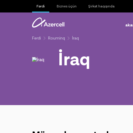
Fərdi
Biznes üçün
Şirkət haqqında
aka
Fərdi
Rouminq
İraq
İraq