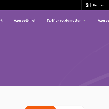
Rouminq
rt
Azercell-li ol
Tariflər və xidmətlər
Azerce