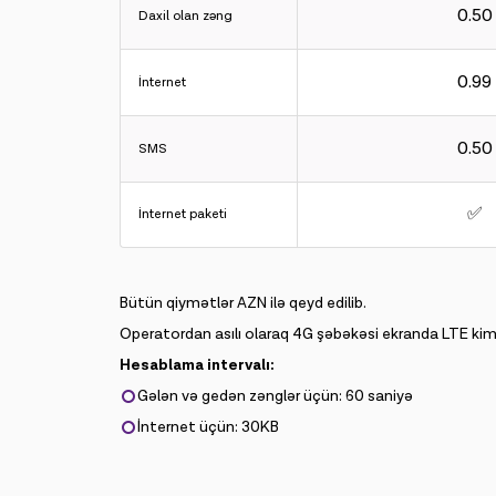
0.50
Daxil olan zəng
0.99
İnternet
0.50
SMS
✅
İnternet paketi
Bütün qiymətlər AZN ilə qeyd edilib.
Operatordan asılı olaraq 4G şəbəkəsi ekranda LTE kimi 
Hesablama intervalı:
Gələn və gedən zənglər üçün: 60 saniyə
İnternet üçün: 30KB