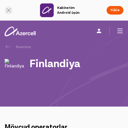
Kabinetim
Onlayn dəstək
Yüklə
Android üçün
Rouminq
Fərdi
Biznes üçün
Şirkət haqqında
Finlandiya
akart
Azercell-li ol
Tariflər və xidmətlər
Azercell tətbiqləri
Mövcud operatorlar