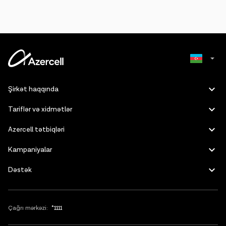
Russian
Şirkət haqqında
English
Tariflər və xidmətlər
Azercell tətbiqləri
Kampaniyalar
Dəstək
Çağrı mərkəzi:
*1111