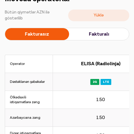
Kampaniyalar
Bütün qiymətlər AZN ilə
Yüklə
Dəstək
göstərilib
Fakturasız
Fakturalı
Ödəniş
Rouminq
Yeni nəsil
ELISA (Radiolinja)
Operator
Dil
Azərbaycan
Dəstəklənən şəbəkələr
2G
LTE
Ölkədaxili
1.50
istiqamətlərə zəng
1.50
Azərbaycana zəng
Diqər istiqamətlərə