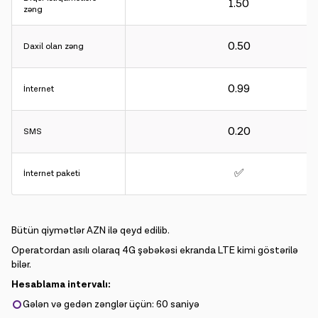
1.50
zəng
0.50
Daxil olan zəng
0.99
İnternet
0.20
SMS
✅
İnternet paketi
Bütün qiymətlər AZN ilə qeyd edilib.
Operatordan asılı olaraq 4G şəbəkəsi ekranda LTE kimi göstərilə
bilər.
Hesablama intervalı:
Gələn və gedən zənglər üçün: 60 saniyə