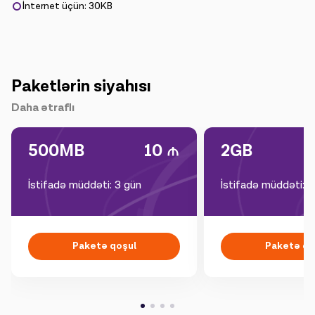
İnternet üçün: 30KB
Paketlərin siyahısı
Daha ətraflı
500MB
10
2GB
İstifadə müddəti: 3 gün
İstifadə müddəti: 1
Paketə qoşul
Paketə qo