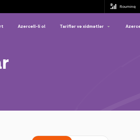
Rouminq
rt
Azercell-li ol
Tariflər və xidmətlər
Azerce
ar