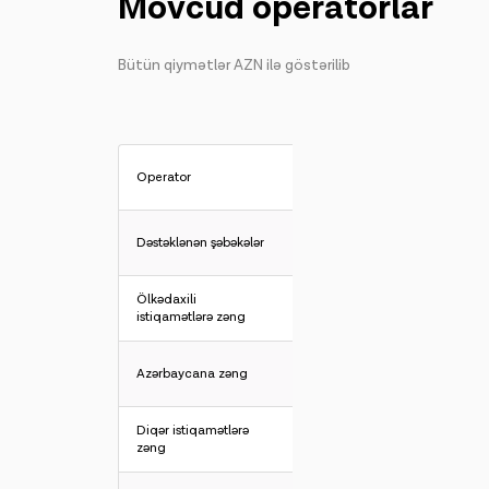
Mövcud operatorlar
Bütün qiymətlər AZN ilə göstərilib
Operator
Dəstəklənən şəbəkələr
Ölkədaxili
istiqamətlərə zəng
Azərbaycana zəng
Diqər istiqamətlərə
zəng