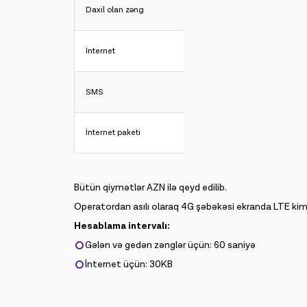
Daxil olan zəng
İnternet
SMS
İnternet paketi
Bütün qiymətlər AZN ilə qeyd edilib.
Operatordan asılı olaraq 4G şəbəkəsi ekranda LTE kimi 
Hesablama intervalı:
Gələn və gedən zənglər üçün: 60 saniyə
İnternet üçün: 30KB