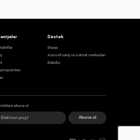
aniyalar
Dəstək
təkliflər
Əlaqə
q
Azercell satış və xidmət mərkəzləri
et
Bələdçi
proqramları
ar
niliklərə abunə ol
Abunə ol
Onlayn dəstək