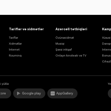
Tariflər və xidmətlər
Azercell tətbiqləri
Kamp
Tariflər
Özünəxidmət
Xüsusi 
Xidmətlər
Musiqi
Danışı
İnternet
Şəxsi inkişaf
İntern
Rouminq
Onlayn kinoteatr və TV
Bonus 
Cihazl
i yüklə
Ye
tore
Google play
AppGallery