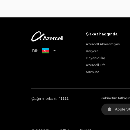
Şirkət haqqında
Azercell Akademiyası
Dil:
Karyera
Dayanıqlılıq
Russian
Azercell Life
Mətbuat
English
Çağrı mərkəzi:
*1111
Kabinetim tətbiqin
Apple S