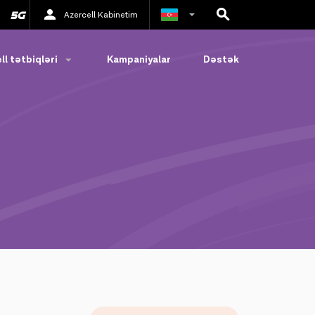
Azercell Kabinetim
Rus
ll tətbiqləri
Kampaniyalar
Dəstək
İngilis