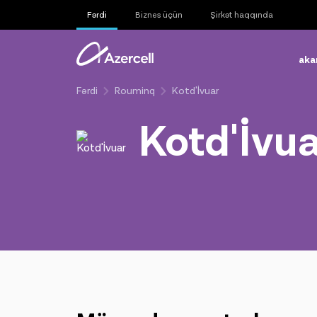
Fərdi
Biznes üçün
Şirkət haqqında
aka
Fərdi
Rouminq
Kotd'İvuar
Kotd'İvu