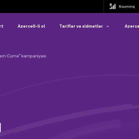
Rouminq
rt
Azercell-li ol
Tariflər və xidmətlər
Azerce
əm Cümə” kampaniyası
ı