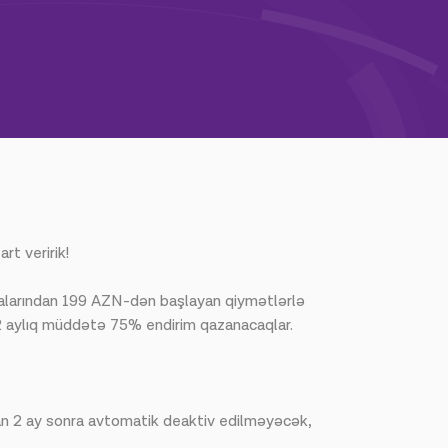
t veririk!
zalarından 199 AZN-dən başlayan qiymətlərlə
2 aylıq müddətə 75% endirim qazanacaqlar.
dan 2 ay sonra avtomatik deaktiv edilməyəcək,