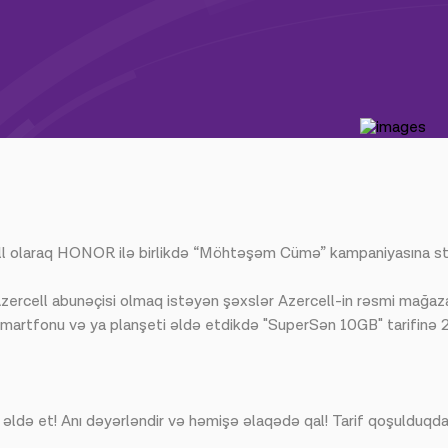
ell olaraq HONOR ilə birlikdə “Möhtəşəm Cümə” kampaniyasına star
Azercell abunəçisi olmaq istəyən şəxslər Azercell-in rəsmi mağa
artfonu və ya planşeti əldə etdikdə "SuperSən 10GB" tarifinə 
 əldə et! Anı dəyərləndir və həmişə əlaqədə qal! Tarif qoşulduq