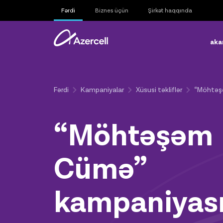
Fərdi
Biznes üçün
Şirkət haqqında
aka
Fərdi
Kampaniyalar
Xüsusi təkliflər
“Möhtəş
“Möhtəşəm
Cümə”
kampaniyas