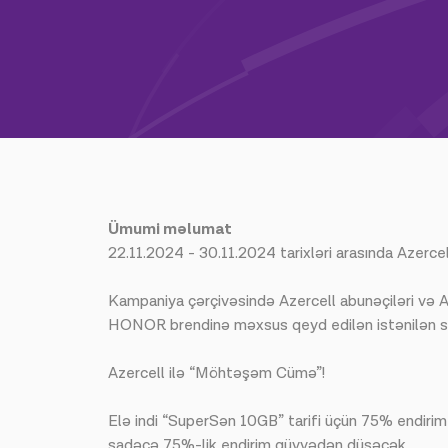
Ümumi məlumat
22.11.2024 - 30.11.2024 tarixləri arasında Azerc
Kampaniya çərçivəsində Azercell abunəçiləri və 
HONOR brendinə məxsus qeyd edilən istənilən sm
Azercell ilə “Möhtəşəm Cümə”!
Elə indi “SuperSən 10GB” tarifi üçün 75% endirim
sadəcə 75%-lik endirim qüvvədən düşəcək.