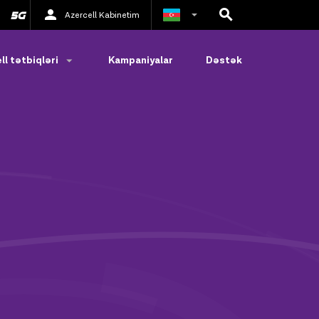
Azercell Kabinetim
Rus
ll tətbiqləri
Kampaniyalar
Dəstək
İngilis