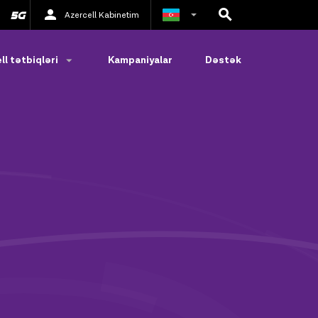
Azercell Kabinetim
Rus
ll tətbiqləri
Kampaniyalar
Dəstək
İngilis