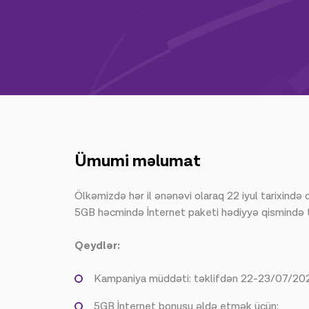
Ümumi məlumat
Ölkəmizdə hər il ənənəvi olaraq 22 iyul tarixində 
5GB həcmində İnternet paketi hədiyyə qismində 
Qeydlər:
Kampaniya müddəti: təklifdən 22-23/07/2022
5GB İnternet bonusu əldə etmək üçün: