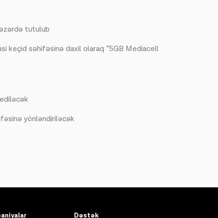
 nəzərdə tutulub
si keçid səhifəsinə daxil olaraq “5GB Mediacell
 ediləcək
ifəsinə yönləndiriləcək
aniyalar
Dəstək