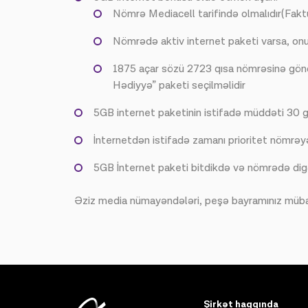
Nömrə Mediacell tarifində olmalıdır(Faktu
Nömrədə aktiv internet paketi varsa, onun 
1875 açar sözü 2723 qısa nömrəsinə göndə
Hədiyyə” paketi seçilməlidir
5GB internet paketinin istifadə müddəti 30 
İnternetdən istifadə zamanı prioritet nömrə
5GB İnternet paketi bitdikdə və nömrədə digə
Əziz media nümayəndələri, peşə bayramınız müba
Şirkət haqqında