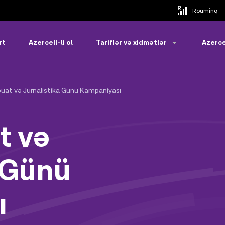
Rouminq
rt
Azercell-li ol
Tariflər və xidmətlər
Azerce
tbuat və Jurnalistika Günü Kampaniyası
t və
 Günü
ı