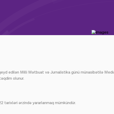
qeyd edilən Milli Mətbuat və Jurnalistika günü münasibətilə Mediac
təqdim olunur.
 tarixləri ərzində yararlanmaq mümkündür.