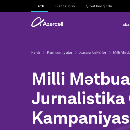
Fərdi
Biznes üçün
Şirkət haqqında
aka
Fərdi
Kampaniyalar
Xüsusi təkliflər
Milli Mə
Milli Mətbua
Jurnalistika
Kampaniyas