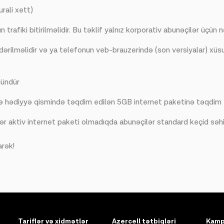
rali xett)
trafiki bitirilməlidir. Bu təklif yalnız korporativ abunəçilər üçün
rilməlidir və ya telefonun veb-brauzerində (son versiyalar) xüsu
gündür
yə hədiyyə qismində təqdim edilən 5GB internet paketinə təqdim
r aktiv internet paketi olmadıqda abunəçilər standard keçid səh
rək!
Tariflər və xidmətlər
Azercell tətbiqləri
Kamp