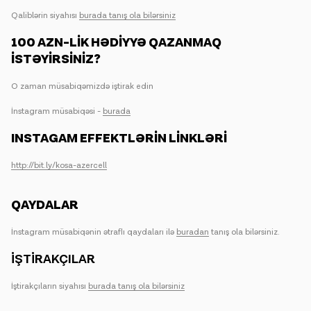
Qaliblərin siyahısı
burada tanış ola bilərsiniz
100 AZN-LİK HƏDİYYƏ QAZANMAQ
İSTƏYİRSİNİZ?
O zaman müsabiqəmizdə iştirak edin
İnstagram müsabiqəsi -
burada
INSTAGAM EFFEKTLƏRİN LİNKLƏRİ
http://bit.ly/kosa-azercell
QAYDALAR
İnstagram müsabiqənin ətraflı qaydaları ilə
buradan
tanış ola bilərsiniz.
İŞTİRAKÇILAR
İştirakçıların siyahısı
burada tanış ola bilərsiniz