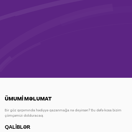
Kampaniyalar
Dəstək
Ödəniş
Rouminq
Yeni nəsil
Dil
Azərbaycan
ÜMUMİ MƏLUMAT
Bir göz qırpımında hədiyyə qazanmağa nə deyirsən? Bu dəfə kosa bizim
çömçəmizi dolduracaq.
QALİBLƏR