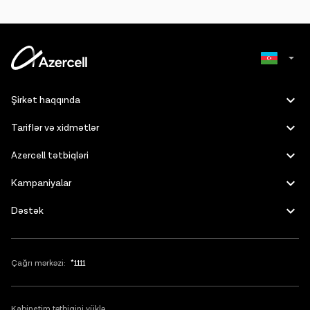
Russian
Şirkət haqqında
English
Tariflər və xidmətlər
Azercell tətbiqləri
Kampaniyalar
Dəstək
Çağrı mərkəzi:
*1111
Kabinetim tətbiqini yüklə