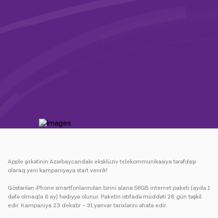
Kampaniyalar
Dəstək
Ödəniş
Rouminq
Yeni nəsil
Dil
Azərbaycan
Apple şirkətinin Azərbaycandakı eksklüziv telekommunikasiya tərəfdaşı
olaraq yeni kampaniyaya start veririk!
Göstərilən iPhone smartfonlarından birini alana 56GB internet paketi (ayda 1
dəfə olmaqla 6 ay) hədiyyə olunur. Paketin istifadə müddəti 28 gün təşkil
edir. Kampaniya 23 dekabr – 31 yanvar tarixlərini əhatə edir.