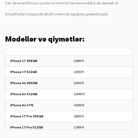
Sən də smartfonunu yenilə və internet xərclərinə daha da qənaət et.
Smartfonlar haqqında ətraflı məlumat aşağıda göstərilmişdir:
Modellər və qiymətlər:
iPhone 17 256GB
2,339 ₼
iPhone 17 512GB
2,919 ₼
iPhone Air 256GB
2,919 ₼
iPhone Air 512GB
3,499 ₼
iPhone Air 1TB
4,039 ₼
iPhone 17 Pro 256GB
3,209 ₼
iPhone 17 Pro 512GB
3,789 ₼