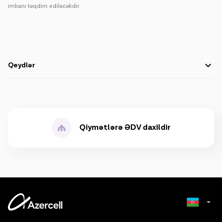
imkanı təqdim ediləcəkdir.
Qeydlər
Kampaniya yalnız Fakturalı xətt nömrələri üçün nəzərdə tutulub.
Abunə 10GB həcmində Data paketinə 10 faktura dövrü ərzində
qoşulma şərti ilə Data Kart cihazını pulsuz əldə edir. Paketin
qiyməti 10 AZN (ƏDV daxil) təyin edilir. Bu dövr ərzində abunə
başqa bir data paketinə keçə (15GB paket istisna olmaqla) və
Qiymətlərə ƏDV daxildir
kampaniyadan imtina edə bilməz. Bunu etmək istəsə, bildiriş
mesajı alacaq.
QEYD: 15GB Mobil Internet Paketinə keçdikdə yenidən 10GB
paketinə qayıtmaq mümkün deyil.
10 GB`dan əlavə hər 1MB üçün 0,003 AZN (ƏDV daxil) tutulacaq.
Qeyd: 10GB=10240MB (yəni hər 1 GB = 1024 MB)
Birinci faktura üçün (FM status) 50% endirim tətbiq edilir, yəni
paketin qiyməti 5 AZN (ƏDV daxil) olacaq