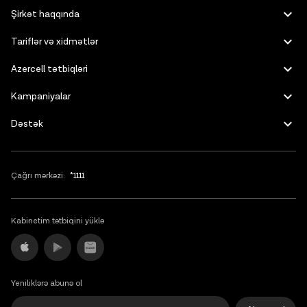
Russian
Şirkət haqqında
10 faktura dövrü bitəndən sonra abunəçi 10 GB`lıq paketində qalır.
English
10cu faktura dövründən başlayaraq STOP göndərə bilər yaxud
Tariflər və xidmətlər
paketini dəyişə bilər, bu halda istək faktiki olaraq 11ci faktura
dövründən etibarən həyata keçirilir. Heç bir istək göndərməsə
Azercell tətbiqləri
abunəçi 10 GB'lıq paketdə qalmış olur (10 AZN ödəməklə)
Abunəçi kampaniyadan imtina etdiyi halda 3GMAX USB modem
Kampaniyalar
qiyməti (29 AZN + ƏDV) cərimə məbləğ kimi balansdan çıxılacaq
Dəstək
Korporativ abunəçilər eyni kampaniya şərtlərindən
yararlanacaqlar, fiziki şəxslər üçün nəzərdə tutulan kampaniyadan
yalnız bir fərq olacaq: paketin qiyməti korporativ abunələr üçün
20% guzəşt ilə tətbiq ediləcək
Çağrı mərkəzi:
*1111
Rəsmi dilerlərdə, Azexlərdə Datakart cihazı satıldıqda nömrə
üzərində verilir.
Abunə kampaniyaya qoşulduğu andan 24 saat sonra öz GB
Kabinetim tətbiqini yüklə
paketindən istifadə edə bilər(istər 10 istərsə də 15) Bu
kampaniyada(10luq kampaniya) abunələrə təqdim edilən güzəşt
ondan ibarətdir ki, o, məhz 10 AZN-ə(sərfəli şərtlə) 10GB internet
paketi almaq şansı əldə etsin. Əlavə seçim imkanı kimi abunələrə
həmçinin də 15GBlıq paketə keçmək imkanı verilir, lakin bu
Yeniliklərə abunə ol
kampaniya şərti kimi getmir. Və əgər abunəçi kampaniyada iştirak
dövrü ərzində 15GB paketə keçmək üçün sms bildirişi göndərərsə, o