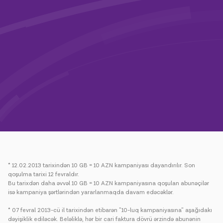
Kampaniyalar
Dəstək
Ödəniş
Rouminq
Yeni nəsil
Dil
Azərbaycan
* 12.02.2013 tarixindən 10 GB = 10 AZN kampaniyası dayandırılır. Son
qoşulma tarixi 12 fevraldır.
Bu tarixdən daha əvvəl 10 GB = 10 AZN kampaniyasına qoşulan abunəçilər
isə kampaniya şərtlərindən yararlanmaqda davam edəcəklər.
* 07 fevral 2013-cü il tarixindən etibarən "10-luq kampaniyasına" aşağıdakı
dəyişiklik ediləcək. Beləliklə, hər bir cari faktura dövrü ərzində abunənin