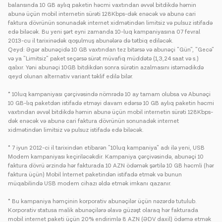
balansında 10 GB aylıq paketin həcmi vaxtından əvvəl bitdikdə həmin
abunə üçün mobil internetin sürəti 128Kbps-dək enəcək və abunə cari
faktura dövrünün sonunadək internet xidmətindən limitsiz və pulsuz istifadə
edə biləcək. Bu yeni şərt eyni zamanda 10-luq kampaniyasına 07 fevral
2013-cu il tarixinədək qoşulmuş abunələrə də tətbiq ediləcək.
Qeyd: Əgər abunəçidə 10 GB vaxtından tez bitərsə və abunəçi "Gün", "Gecə"
və ya "Limitsiz" paket seçərsə sürət müvafiq müddətə (1,3,24 saat və s.)
qalxır. Yəni abunəçi 10GB bitdikdən sonra sürətin azalmasını istəmədikdə
qeyd olunan alternativ variant təklif edilə bilər.
* 10luq kampaniyası çərçivəsində nömrədə 10 ay tamam olubsa və Abunəçi
10 GB-lıq paketdən istifadə etməyi davam edərsə 10 GB aylıq paketin həcmi
vaxtından əvvəl bitdikdə həmin abunə üçün mobil internetin sürəti 128Kbps-
dək enəcək və abunə cari faktura dövrünün sonunadək internet
xidmətindən limitsiz və pulsuz istifadə edə biləcək.
* 7 iyun 2012-ci il tarixindən etibarən "10luq kampaniya" adı ilə yeni, USB
Modem kampaniyası keçiriləcəkdir. Kampaniya çərçivəsində, abunəçi 10
faktura dövrü ərzində hər fakturada 10 AZN ödəmək şərtilə 10 GB həcmli (hər
faktura üçün) Mobil İnternet paketindən istifadə etmək və bunun
müqabilində USB modem cihazı əldə etmək imkanı qazanır.
* Bu kampaniya həmçinin korporativ abunəçilər üçün nəzərdə tutulub.
Korporativ statusa malik abunəçilərə əlavə güzəşt olaraq hər fakturada
mobil internet paketi üçün 20% endirimlə 8 AZN (ƏDV daxil) ödəmə etmək