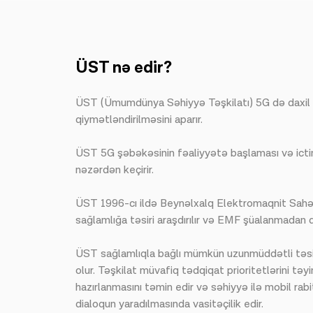
ÜST nə edir?
ÜST (Ümumdünya Səhiyyə Təşkilatı) 5G də daxil ol
qiymətləndirilməsini aparır.
ÜST 5G şəbəkəsinin fəaliyyətə başlaması və ictima
nəzərdən keçirir.
ÜST 1996-cı ildə Beynəlxalq Elektromaqnit Sahələ
sağlamlığa təsiri araşdırılır və EMF şüalanmadan
ÜST sağlamlıqla bağlı mümkün uzunmüddətli təsirl
olur. Təşkilat müvafiq tədqiqat prioritetlərini təy
hazırlanmasını təmin edir və səhiyyə ilə mobil ra
dialoqun yaradılmasında vasitəçilik edir.