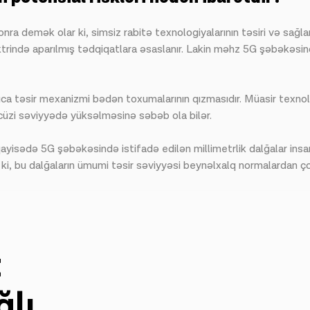
ra demək olar ki, simsiz rabitə texnologiyalarının təsiri və sağla
ktrində aparılmış tədqiqatlara əsaslanır. Lakin məhz 5G şəbəkəsind
ca təsir mexanizmi bədən toxumalarının qızmasıdır. Müasir texnolog
 cüzi səviyyədə yüksəlməsinə səbəb ola bilər.
qayisədə 5G şəbəkəsində istifadə edilən millimetrlik dalğalar insa
ki, bu dalğaların ümumi təsir səviyyəsi beynəlxalq normalardan çox
t
ğlı