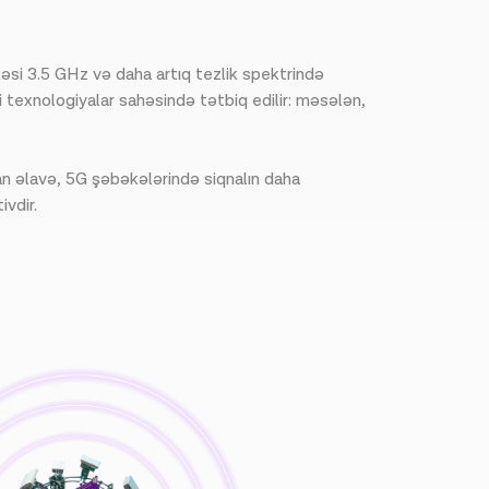
əsi 3.5 GHz və daha artıq tezlik spektrində
 texnologiyalar sahəsində tətbiq edilir: məsələn,
n əlavə, 5G şəbəkələrində siqnalın daha
ivdir.