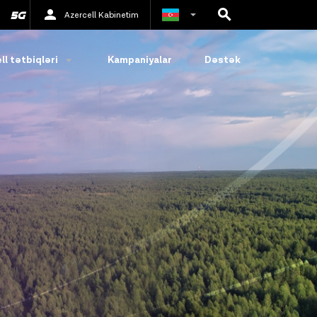
Azercell Kabinetim
Rus
ll tətbiqləri
Kampaniyalar
Dəstək
İngilis