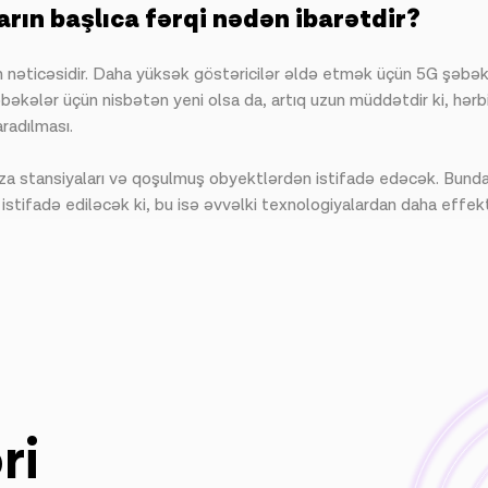
rın başlıca fərqi nədən ibarətdir?
ın nəticəsidir. Daha yüksək göstəricilər əldə etmək üçün 5G şəbək
bəkələr üçün nisbətən yeni olsa da, artıq uzun müddətdir ki, hərbi
radılması.
za stansiyaları və qoşulmuş obyektlərdən istifadə edəcək. Bunda
istifadə ediləcək ki, bu isə əvvəlki texnologiyalardan daha effekt
ri