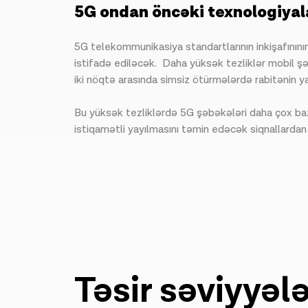
5G ondan öncəki texnologiyala
5G telekommunikasiya standartlarının inkişafının
istifadə ediləcək. Daha yüksək tezliklər mobil şə
iki nöqtə arasında simsiz ötürmələrdə rabitənin ya
Bu yüksək tezliklərdə 5G şəbəkələri daha çox ba
istiqamətli yayılmasını təmin edəcək siqnallardan 
Təsir səviyyələ