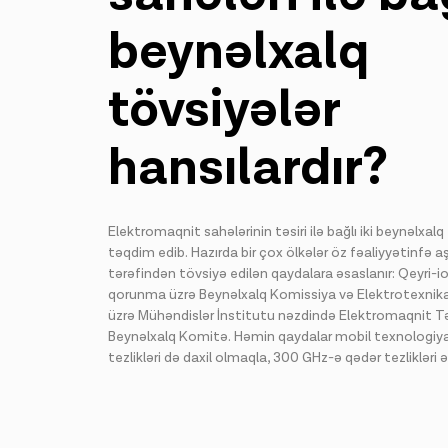
beynəlxalq
tövsiyələr
hansılardır?
Elektromaqnit sahələrinin təsiri ilə bağlı iki beynəlxalq
təqdim edib. Hazırda bir çox ölkələr öz fəaliyyətinfə 
tərəfindən tövsiyə edilən qaydalara əsaslanır: Qeyri-
qorunma üzrə Beynəlxalq Komissiya və Elektrotexnika
üzrə Mühəndislər İnstitutu nəzdində Elektromaqnit Təh
Beynəlxalq Komitə. Həmin qaydalar mobil texnologiyala
tezlikləri də daxil olmaqla, 300 GHz-ə qədər tezlikləri ə