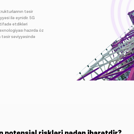
ukturlarının təsir
yəsi ilə eynidir. 5G
tifadə etdikləri
 texnologiyası hazırda öz
ın təsir səviyyəsində
 potensial riskləri nədən ibarətdir?