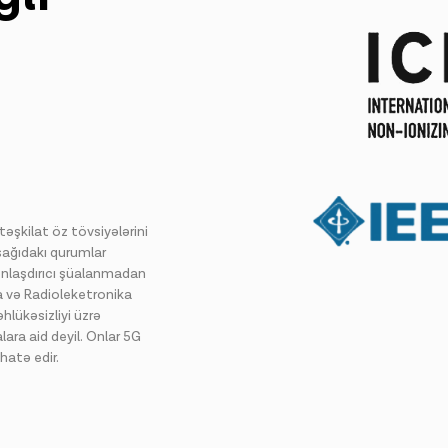
 təşkilat öz tövsiyələrini
aşağıdakı qurumlar
ionlaşdırıcı şüalanmadan
 və Radioleketronika
lükəsizliyi üzrə
ra aid deyil. Onlar 5G
hatə edir.