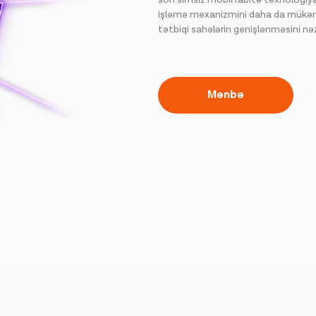
işləmə mexanizmini daha da mükəm
tətbiqi sahələrin genişlənməsini nə
Mənbə