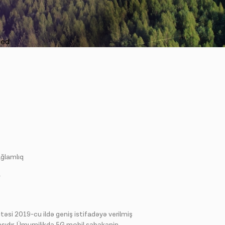
ağlamlıq
?
itəsi 2019-cu ildə geniş istifadəyə verilmiş
asıdır. Ümumilikdə 5G mobil şəbəkənin