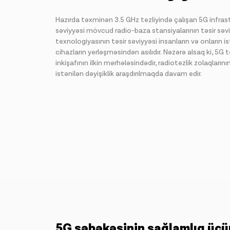
Hazırda təxminən 3.5 GHz tezliyində çalışan 5G infrastr
səviyyəsi mövcud radio-baza stansiyalarının təsir səviy
texnologiyasının təsir səviyyəsi insanların və onların is
cihazların yerləşməsindən asılıdır. Nəzərə alsaq ki, 5G
inkişafının ilkin mərhələsindədir, radiotezlik zolaqların
istənilən dəyişiklik araşdırılmaqda davam edir.
5G şəbəkəsinin sağlamlıq üçün