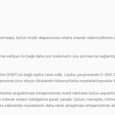
maqla, bütün tezlik diapazonunu əhatə edərək radiotezliklərin ins
i səhiyyə ilə bağlı daha çox məlumatın üzə çıxması ilə sağlamlığ
ri (EMF) ilə bağlı layihə təsis edib. Layihə çərçivəsində 0-300 
 qorunma üzrə dünya ölkələrinin hökumətlərilə məsləhətləşmələr k
ərinin araşdırılması istiqamətində mobil rabitənin bütün aspektl
in edərək onların təbliğatına şərait yaradır. Qurum, həmçinin, icti
bitə sahəsində məsələlərin daha rahat anlaşılması istiqamətində a