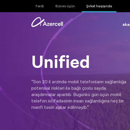
Fərdi
Biznes üçün
Şirkət haqqında
aka
Unified
“Son 20 il ərzində mobil telefonların sağlamlığa
potensial riskləri ilə bağlı çoxlu sayda
araşdırmalar aparılıb. Bugünkü gün üçün mobil
telefon istifadəsinin insan sağlamlığına heç bir
mənfi təsiri aşkar edilməyib.”