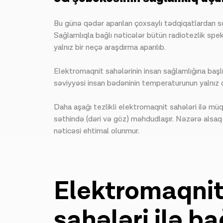
Bu günə qədər aparılan çoxsaylı tədqiqatlardan son
Sağlamlıqla bağlı nəticələr bütün radiotezlik spe
yalnız bir neçə araşdırma aparılıb.
Elektromaqnit sahələrinin insan sağlamlığına başlı
səviyyəsi insan bədəninin temperaturunun yalnız
Daha aşağı tezlikli elektromaqnit sahələri ilə mü
səthində (dəri və göz) məhdudlaşır. Nəzərə alsaq 
nəticəsi ehtimal olunmur.
Elektromaqni
sahələri ilə ba