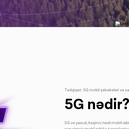
Tədqiqat: 5G mobil şəbəkələri və s
5G nədir
5G və yaxud, beşinci nəsil mobil rab
son simsiz mobil rabitə texnologiy