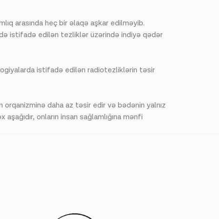
mlıq arasında heç bir əlaqə aşkar edilməyib.
ə istifadə edilən tezliklər üzərində indiyə qədər
iyalarda istifadə edilən radiotezliklərin təsir
n orqanizminə daha az təsir edir və bədənin yalnız
 aşağıdır, onların insan sağlamlığına mənfi