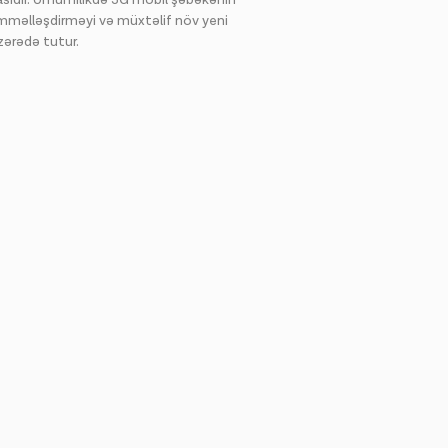
məlləşdirməyi və müxtəlif növ yeni
zərədə tutur.