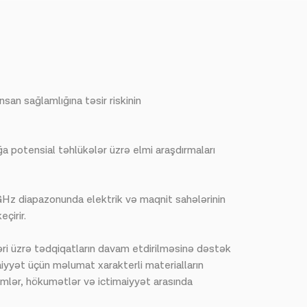
an sağlamlığına təsir riskinin
a potensial təhlükələr üzrə elmi araşdırmaları
GHz diapazonunda elektrik və maqnit sahələrinin
eçirir.
əri üzrə tədqiqatların davam etdirilməsinə dəstək
maiyyət üçün məlumat xarakterli materialların
limlər, hökumətlər və ictimaiyyət arasında