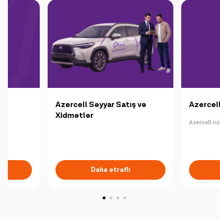
Kampaniyalar
Dəstək
Ödəniş
Rouminq
Yeni nəsil
Azercell Səyyar Satış və
Azercel
Dil
Azərbaycan
Xidmətlər
Azercell nö
Daha ətraflı