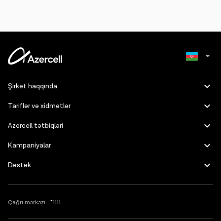
Russian
Şirkət haqqında
English
Tariflər və xidmətlər
Azercell tətbiqləri
Kampaniyalar
Dəstək
Çağrı mərkəzi:
*1111