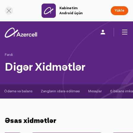
Kabinetim
Onlayn dəstək
Yüklə
Android üçün
Fərdi
Biznes üçün
Şirkət haqqında
Fərdi
Digər Xidmətlər
akart
Azercell-li ol
Ödəmə və balans
Zənglərin idarə edilməsi
Mesajlar
0 balans imka
Tariflər və xidmətlər
Azercell tətbiqləri
Əsas xidmətlər