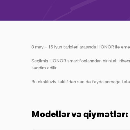
8 may – 15 iyun tarixləri arasında HONOR ilə əmək
Seçilmiş HONOR smartfonlarından birini al, irihə
təqdim edilir.
Bu eksklüziv təklifdən sən də faydalanmağa tələ
Modellər və qiymətlər: