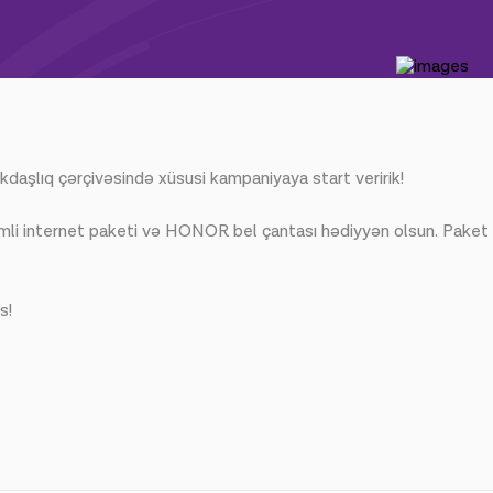
daşlıq çərçivəsində xüsusi kampaniyaya start veririk!
cmli internet paketi və HONOR bel çantası hədiyyən olsun. Paket
s!