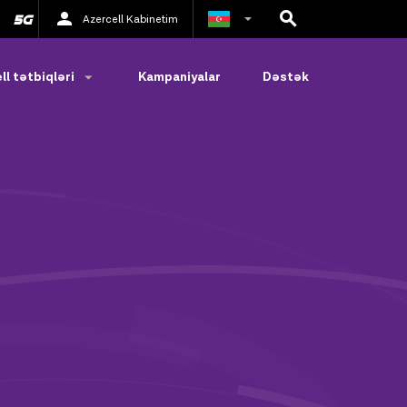
Azercell Kabinetim
Rus
ll tətbiqləri
Kampaniyalar
Dəstək
İngilis