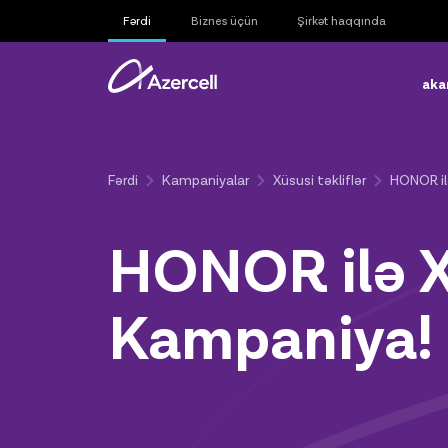
Fərdi
Biznes üçün
Şirkət haqqında
aka
Fərdi
Kampaniyalar
Xüsusi təkliflər
HONOR il
HONOR ilə X
Kampaniya!