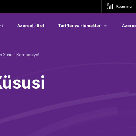
Rouminq
rt
Azercell-li ol
Tariflər və xidmətlər
Azerce
ə Xüsusi Kampaniya!
üsusi