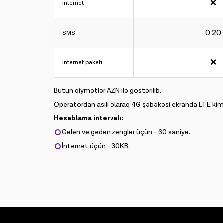
❌
İnternet
0.20
SMS
❌
İnternet paketi
Bütün qiymətlər AZN ilə göstərilib.
Operatordan asılı olaraq 4G şəbəkəsi ekranda LTE kimi
Hesablama intervalı:
Gələn və gedən zənglər üçün - 60 saniyə.
İnternet üçün - 30KB.