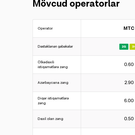
Mövcud operatorlar
MTC
Operator
Dəstəklənən şəbəkələr
2G
3
Ölkədaxili
0.60
istiqamətlərə zəng
2.90
Azərbaycana zəng
Diqər istiqamətlərə
6.00
zəng
0.50
Daxil olan zəng