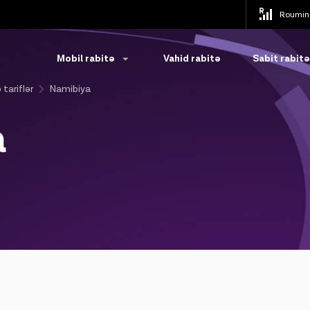
Roumin
Mobil rabitə
Vahid rabitə
Sabit rabitə
 tariflər
Namibiya
a