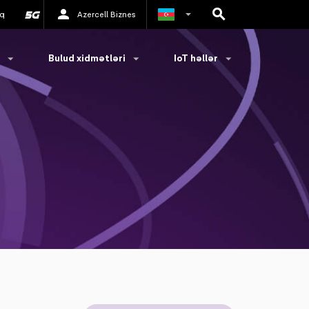
q
Azercell Biznes
Rus
Bulud xidmətləri
IoT həllər
İngilis