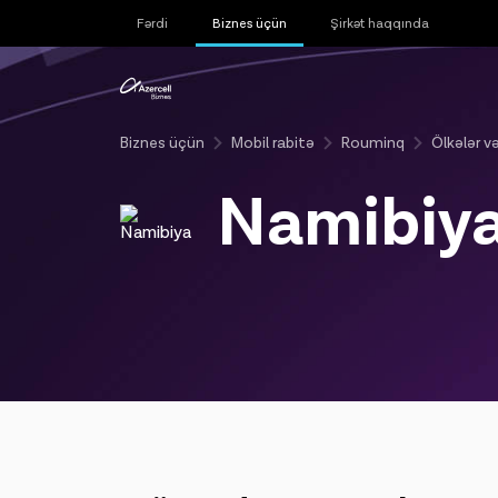
Fərdi
Biznes üçün
Şirkət haqqında
Biznes üçün
Mobil rabitə
Rouminq
Ölkələr və
Namibiy