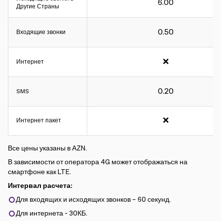
6.00
Другие Страны
0.50
Входящие звонки
Интервал расчета:
❌
Интернет
Для входящих и исходящих звонков – 60 секунд.
Для интернета - 30КБ.
0.20
SMS
❌
Интернет пакет
Все цены указаны в АZN.
В зависимости от оператора 4G может отображаться на
смартфоне как LTE.
Интервал расчета:
Для входящих и исходящих звонков – 60 секунд.
Для интернета - 30КБ.