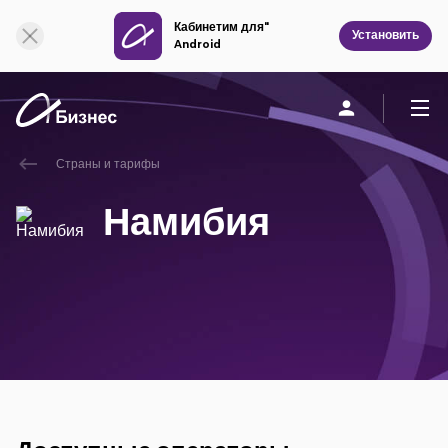
Кабинетим для"
Онлайн поддержка
Установить
Android
Страны и тарифы
Частным клиентам
Бизнесу
О компании
Намибия
Мобильная связь
Единая связь
Фиксированная связь
Облачная связь