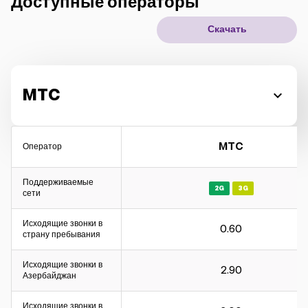
Доступные операторы
IoT решения
Скачать
Роуминг
Новое поколение
MTC
Язык
Русский
MTC
Оператор
Поддерживаемые
2G
3G
сети
Исходящие звонки в
0.60
страну пребывания
Исходящие звонки в
2.90
Азербайджан
Исходящие звонки в