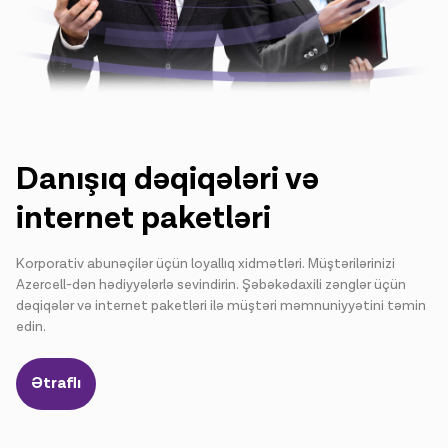
Danışıq dəqiqələri və
internet paketləri
Korporativ abunəçilər üçün loyallıq xidmətləri. Müştərilərinizi
Azercell-dən hədiyyələrlə sevindirin. Şəbəkədaxili zənglər üçün
dəqiqələr və internet paketləri ilə müştəri məmnuniyyətini təmin
edin.
Ətraflı