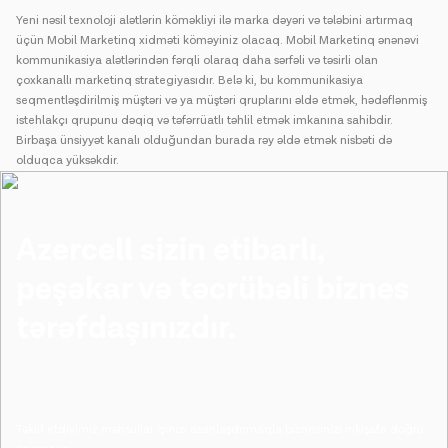
Yeni nəsil texnoloji alətlərin köməkliyi ilə marka dəyəri və tələbini artırmaq
üçün Mobil Marketinq xidməti köməyiniz olacaq. Mobil Marketinq ənənəvi
kommunikasiya alətlərindən fərqli olaraq daha sərfəli və təsirli olan
çoxkanallı marketinq strategiyasıdır. Belə ki, bu kommunikasiya
seqmentləşdirilmiş müştəri və ya müştəri qruplarını əldə etmək, hədəflənmiş
istehlakçı qrupunu dəqiq və təfərrüatlı təhlil etmək imkanına sahibdir.
Birbaşa ünsiyyət kanalı olduğundan burada rəy əldə etmək nisbəti də
olduqca yüksəkdir.
Azercell sizin etibarlı,
peşəkar və təcrübəli biznes
tərəfdaşınızdır.
ᅠ ᅠ
Təklif etdiyimiz məhsullar işinizi asanlaşdırmaqla biznesinizi inkişafa doğru