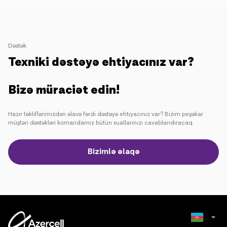
Dəstək
Texniki dəstəyə ehtiyacınız var?
Bizə müraciət edin!
Hazır təkliflərimizdən əlavə fərdi dəstəyə ehtiyacınız var? Bizim peşəkar
müştəri dəstəkləri komandamız bütün suallarınızı cavablandıracaq.
Bizimlə əlaqə