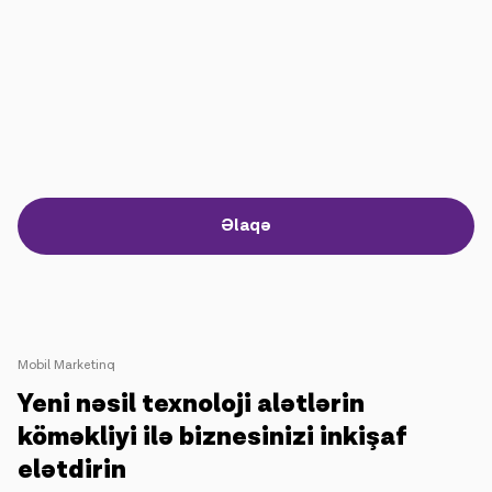
IoT həllər
Rouminq
Yeni nəsil
Dil
Azərbaycan
Əlaqə
Mobil Marketinq
Yeni nəsil texnoloji alətlərin
köməkliyi ilə biznesinizi inkişaf
elətdirin