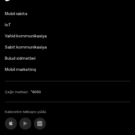
Russian
Mobil rabitə
English
IoT
Vahid kommunikasiya
Sabit kommunikasiya
Bulud xidmətləri
Mobil marketinq
Çağrı mərkəzi:
*6050
Kabinetim tətbiqini yüklə