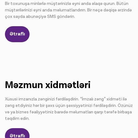
Bir toxunuşa minlərlə müştərinizlə eyni anda əlaqə qurun. Bütün
müştərilərinizi eyni anda məlumatlandırın. Bir neçə dəqiqə ərzində
çox sayda abunəçiyə SMS göndərin.
Ətraflı
Məzmun xidmətləri
Xüsusi imzanızla zənginizi fərdiləşdirin. “İmzalı zəng” xidməti ilə
zəng etdiyiniz hər bir şəxs üçün şəxsiyyətinizi fərdiləşdirin. Özünüz
və ya biznes fəaliyyətiniz barədə məlumatları qarşı tərəfə birbaşa
təqdim edin.
Ətraflı