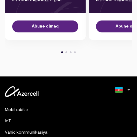
Abunə olmaq
Abunə ol
Russian
Mobil rabitə
English
IoT
Vahid kommunikasiya