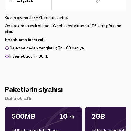
✅
İnternet paketi
Bütün qiymətlər AZN ilə göstərilib.
Operatordan asılı olaraq 4G şəbəkəsi ekranda LTE kimi görsənə
bilər.
Hesablama intervalı:
Gələn və gedən zənglər üçün - 60 saniyə.
İnternet üçün - 30KB.
Paketlərin siyahısı
Daha ətraflı
500MB
10
2GB
İstifadə müddəti: 3 gün
İstifadə müddəti: 1