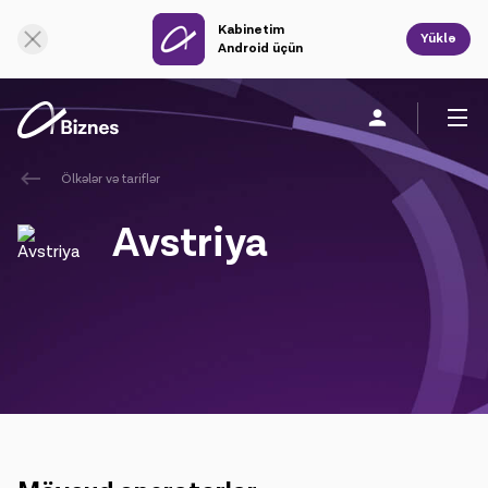
Kabinetim
Onlayn dəstək
Yüklə
Android üçün
Ölkələr və tariflər
Fərdi
Biznes üçün
Şirkət haqqında
Avstriya
Mobil rabitə
Vahid rabitə
Sabit rabitə
Bulud xidmətləri