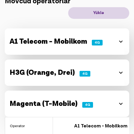
Mövcud operatorlar
IoT həllər
Yüklə
Rouminq
Yeni nəsil
A1 Telecom - Mobilkom
4G
Dil
Azərbaycan
H3G (Orange, Drei)
4G
Magenta (T-Mobile)
4G
A1 Telecom - Mobilkom
Operator