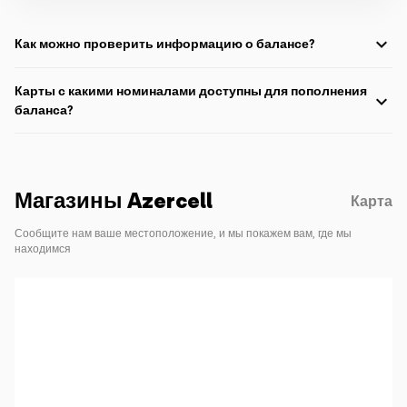
Как можно проверить информацию о балансе?
Для проверки баланса:
Карты с какими номиналами доступны для пополнения
баланса?
Подробнее
Карты оплаты
в следующих номиналах доступны в официальных
точках продаж Azercell:
Магазины Azercell
Подробнее
Карта
Сообщите нам ваше местоположение, и мы покажем вам, где мы
находимся