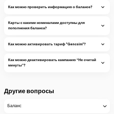
Как можно проверить информацию о балансе?
Для проверки баланса:
Карты с какими номиналами доступны для
пополнения баланса?
Подробнее
Карты оплаты
в следующих номиналах доступны в
официальных точках продаж Azercell:
Как можно активировать тариф "Gencsim"?
Подробнее
Абоненты предоплатной линии могут подключиться к тарифу
"
Gəncsim"
следующими способами:
Как можно деактивировать кампанию “Не считай
Подробнее
минуты”?
Чтобы деактивировать
кампанию
, необходимо отправить СМС
сообщение со словом
STOP
на номер
2323
или набрать
*232*0#YES
.
Подробнее
Другие вопросы