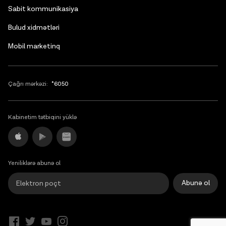
Sabit kommunikasiya
Bulud xidmətləri
Mobil marketinq
Çağrı mərkəzi:
*6050
Kabinetim tətbiqini yüklə
Yeniliklərə abunə ol
Abunə ol