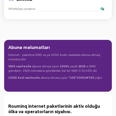
WhatsApp yazışma
Abunə məlumatları
İnternet - paketinə SMS və ya USSD kodu vasitəsilə abunə olmaq
mümkündür.
SMS vasitəsilə
abunə olmaq üçün
10001
yazıb
2525
-ə SMS
göndərin. 2525 nömrəsinə göndərilən hər bir SMS 0.01 AZN-dir.
USSD kod vasitəsilə
abunə olmaq üçün
*100*10001#YES
yığın.
Daha ətraflı
Rouminq internet paketlərinin aktiv olduğu
ölkə və operatorların siyahısı.