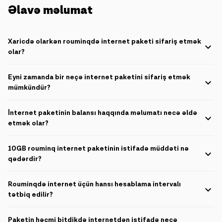
Əlavə məlumat
Xaricdə olarkən rouminqdə internet paketi sifariş etmək
olar?
Azercell abunəçilərə rouminqdə internet paketini SMS, USSD kod və
Eyni zamanda bir neçə internet paketini sifariş etmək
ya Kabinetim vasitəsilə əldə etmək imkanını yaradır.
mümkündür?
Cari rouminq paketində trafik qalığı olduğu təqdirdə yeni rouminq
İnternet paketinin balansı haqqında məlumatı necə əldə
internet paketini əldə etmək mümkün olmayacaq.
etmək olar?
BALANS
sözünü
2525
qısa nömrəsinə göndərməklə və ya
*100#YES
10GB rouminq internet paketinin istifadə müddəti nə
yığmaqla paket çərçivəsində təqdim edilən balans haqqında məlumat
əldə etmək olar.
qədərdir?
Həmçinin balans məlumatlarını "
Kabinetim
" vasitəsilə də öyrənmək
10GB rouminq internet paketinin istifadə müddəti 30 gündür. Bu
mümkündür.
Rouminqdə internet üçün hansı hesablama intervalı
müddət ərzində istifadə edilməyən trafik qalığı geri qaytarılmadan
ləğv edilir, həmçinin pulsuz WhatsApp yazışması xidməti dayandırılır.
tətbiq edilir?
Fakturalı xətt abunəçilərinin rouminqdə cari borcu barədə məlumat
onlara xidməti göstərən xarici operatordan daxil olduğuna görə
Paket çərçivəsində təqdim edilən Mobil internet xidmətinin
hesablarında gecikmə ilə əks oluna bilər.
Paketin həcmi bitdikdə internetdən istifadə necə
hesablanma intervalı 1 kb təşkil edir.