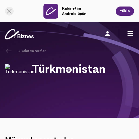
Kabinetim
Onlayn dəstək
Yüklə
Android üçün
Ölkələr və tariflər
Fərdi
Biznes üçün
Şirkət haqqında
Türkmənistan
Mobil rabitə
Vahid rabitə
Sabit rabitə
Bulud xidmətləri