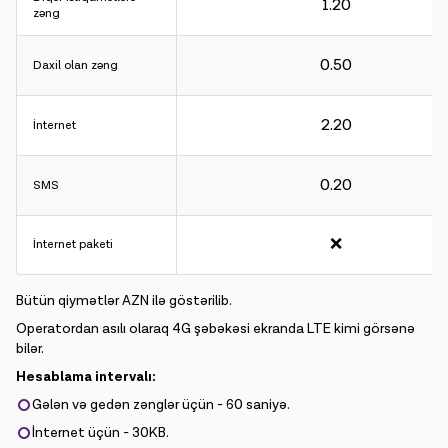
1.20
zəng
0.50
Hesablama intervalı:
Daxil olan zəng
Gələn və gedən zənglər üçün - 60 saniyə.
İnternet üçün - 30KB.
2.20
İnternet
0.20
SMS
❌
İnternet paketi
Bütün qiymətlər AZN ilə göstərilib.
Operatordan asılı olaraq 4G şəbəkəsi ekranda LTE kimi görsənə
bilər.
Hesablama intervalı:
Gələn və gedən zənglər üçün - 60 saniyə.
İnternet üçün - 30KB.