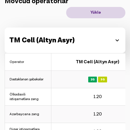
Mövcud operatorlar
IoT həllər
Yüklə
Rouminq
Yeni nəsil
TM Cell (Altyn Asyr)
Dil
Azərbaycan
TM Cell (Altyn Asyr)
Operator
Dəstəklənən şəbəkələr
2G
3G
Ölkədaxili
1.20
istiqamətlərə zəng
1.20
Azərbaycana zəng
Diqər istiqamətlərə