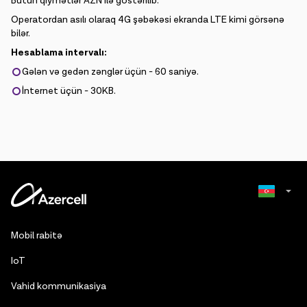
Bütün qiymətlər AZN ilə göstərilib.
Operatordan asılı olaraq 4G şəbəkəsi ekranda LTE kimi görsənə
bilər.
Hesablama intervalı:
Gələn və gedən zənglər üçün - 60 saniyə.
İnternet üçün - 30KB.
Russian
Mobil rabitə
English
IoT
Vahid kommunikasiya