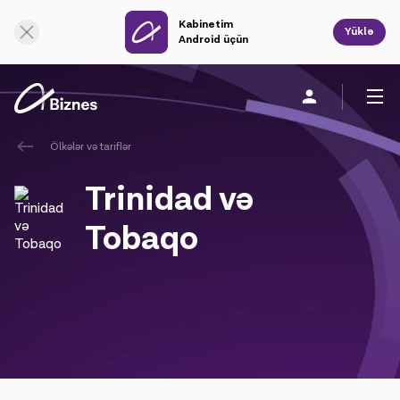
Kabinetim
Onlayn dəstək
Yüklə
Android üçün
Ölkələr və tariflər
Fərdi
Biznes üçün
Şirkət haqqında
Trinidad və
Mobil rabitə
Tobaqo
Vahid rabitə
Sabit rabitə
Bulud xidmətləri