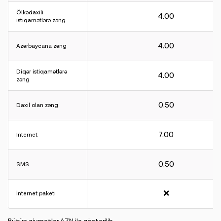
Ölkədaxili
4.00
istiqamətlərə zəng
4.00
Azərbaycana zəng
Hesablama intervalı:
Gələn və gedən zənglər üçün - 60 saniyə.
Diqər istiqamətlərə
4.00
İnternet üçün - 30KB.
zəng
0.50
Hesablama intervalı:
Daxil olan zəng
Gələn və gedən zənglər üçün - 60 saniyə.
İnternet üçün - 30KB.
7.00
İnternet
0.50
SMS
❌
İnternet paketi