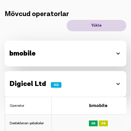
IoT həllər
Mövcud operatorlar
Yüklə
Rouminq
Yeni nəsil
Dil
Azərbaycan
bmobile
Digicel Ltd
4G
bmobile
Operator
Dəstəklənən şəbəkələr
2G
3G