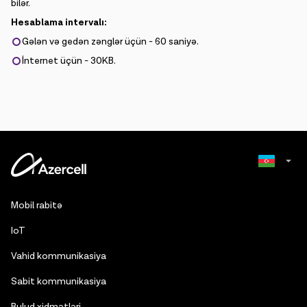
bilər.
Hesablama intervalı:
Gələn və gedən zənglər üçün - 60 saniyə.
İnternet üçün - 30KB.
Russian
Mobil rabitə
English
IoT
Vahid kommunikasiya
Sabit kommunikasiya