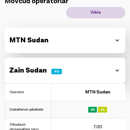
Mövcud operatorlar
IoT həllər
Yüklə
Rouminq
Yeni nəsil
MTN Sudan
Dil
Azərbaycan
Zain Sudan
4G
MTN Sudan
Operator
Dəstəklənən şəbəkələr
2G
3G
Ölkədaxili
7.00
istiqamətlərə zəng