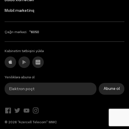
Bulud xidmətləri
Mobil marketinq
Çağrı mərkəzi:
*6050
Kabinetim tətbiqini yüklə
Yeniliklərə abunə ol
Abunə ol
© 2026 “Azercell Telecom” MMC