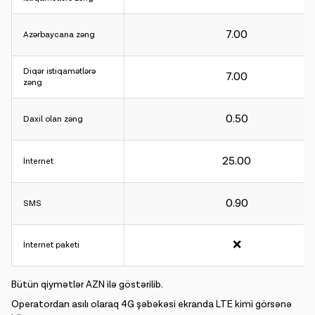
7.00
Azərbaycana zəng
Hesablama intervalı:
Gələn və gedən zənglər üçün - 60 saniyə.
Diqər istiqamətlərə
7.00
İnternet üçün - 30KB.
zəng
0.50
Hesablama intervalı:
Daxil olan zəng
Gələn və gedən zənglər üçün - 60 saniyə.
İnternet üçün - 30KB.
25.00
İnternet
0.90
SMS
❌
İnternet paketi
Bütün qiymətlər AZN ilə göstərilib.
Operatordan asılı olaraq 4G şəbəkəsi ekranda LTE kimi görsənə