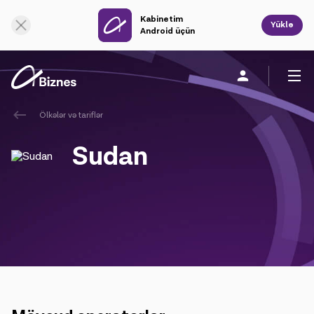
Kabinetim
Onlayn dəstək
Yüklə
Android üçün
Ölkələr və tariflər
Fərdi
Biznes üçün
Şirkət haqqında
Sudan
Mobil rabitə
Vahid rabitə
Sabit rabitə
Bulud xidmətləri