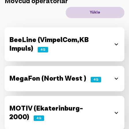
Mövcud operatorlar
IoT həllər
Yüklə
Rouminq
Yeni nəsil
BeeLine (VimpelCom,KB
Impuls)
Dil
Azərbaycan
4G
MegaFon (North West )
4G
MOTIV (Ekaterinburg-
2000)
4G