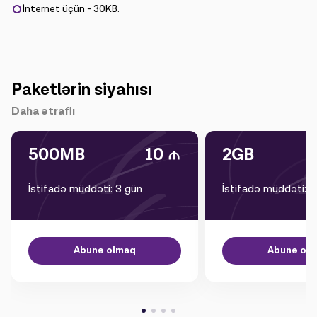
İnternet üçün - 30KB.
Paketlərin siyahısı
Daha ətraflı
500MB
10
2GB
İstifadə müddəti: 3 gün
İstifadə müddəti: 1
Abunə olmaq
Abunə ol