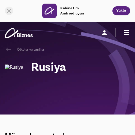
Kabinetim
Onlayn dəstək
Yüklə
Android üçün
Ölkələr və tariflər
Fərdi
Biznes üçün
Şirkət haqqında
Rusiya
Mobil rabitə
Vahid rabitə
Sabit rabitə
Bulud xidmətləri