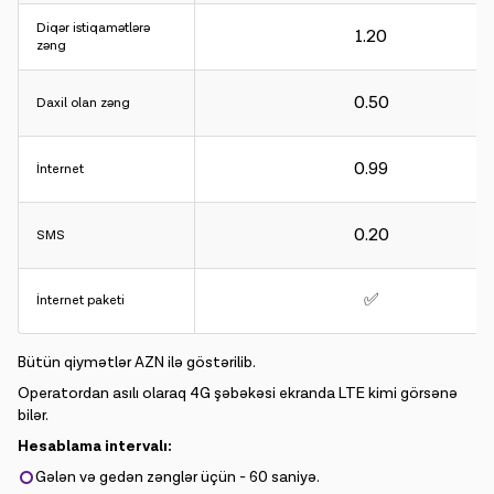
Gələn və gedən zənglər üçün - 60 saniyə.
Diqər istiqamətlərə
1.20
İnternet üçün - 30KB.
zəng
0.50
Hesablama intervalı:
Daxil olan zəng
Gələn və gedən zənglər üçün - 60 saniyə.
İnternet üçün - 30KB.
0.99
İnternet
0.20
SMS
✅
İnternet paketi
Bütün qiymətlər AZN ilə göstərilib.
Operatordan asılı olaraq 4G şəbəkəsi ekranda LTE kimi görsənə
bilər.
Hesablama intervalı:
Gələn və gedən zənglər üçün - 60 saniyə.