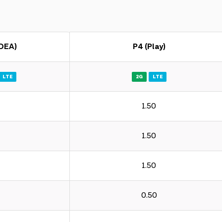
IDEA)
P4 (Play)
LTE
2G
LTE
1.50
1.50
1.50
0.50