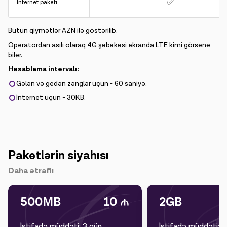
✅
İnternet paketi
Bütün qiymətlər AZN ilə göstərilib.
Operatordan asılı olaraq 4G şəbəkəsi ekranda LTE kimi görsənə
bilər.
Hesablama intervalı:
Gələn və gedən zənglər üçün - 60 saniyə.
İnternet üçün - 30KB.
Paketlərin siyahısı
Daha ətraflı
500MB
10
2GB
İstifadə müddəti: 3 gün
İstifadə müddəti: 1