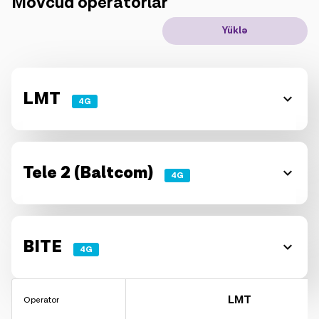
Mövcud operatorlar
IoT həllər
Yüklə
Rouminq
Yeni nəsil
LMT
4G
Dil
Azərbaycan
Tele 2 (Baltcom)
4G
BITE
4G
LMT
Operator