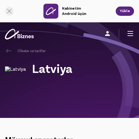
Kabinetim
Onlayn dəstək
Yüklə
Android üçün
Ölkələr və tariflər
Fərdi
Biznes üçün
Şirkət haqqında
Latviya
Mobil rabitə
Vahid rabitə
Sabit rabitə
Bulud xidmətləri