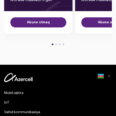
Abunə olmaq
Abunə ol
Russian
Mobil rabitə
English
IoT
Vahid kommunikasiya