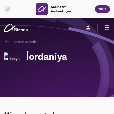
Kabinetim
Onlayn dəstək
Yüklə
Android üçün
Ölkələr və tariflər
Fərdi
Biznes üçün
Şirkət haqqında
İordaniya
Mobil rabitə
Vahid rabitə
Sabit rabitə
Bulud xidmətləri