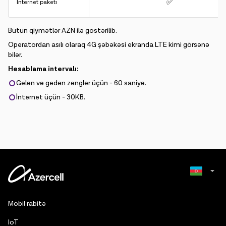
✅
İnternet paketi
Bütün qiymətlər AZN ilə göstərilib.
Operatordan asılı olaraq 4G şəbəkəsi ekranda LTE kimi görsənə
bilər.
Hesablama intervalı:
Gələn və gedən zənglər üçün - 60 saniyə.
İnternet üçün - 30KB.
Russian
Mobil rabitə
English
IoT