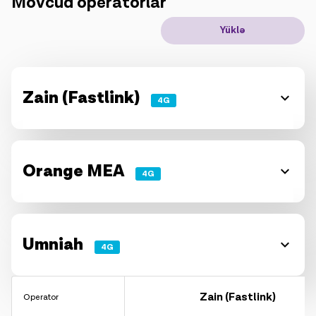
Mövcud operatorlar
IoT həllər
Yüklə
Rouminq
Yeni nəsil
Zain (Fastlink)
4G
Dil
Azərbaycan
Orange MEA
4G
Umniah
4G
Zain (Fastlink)
Operator