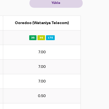
Yüklə
Ooredoo (Wataniya Telecom)
2G
3G
LTE
7.00
7.00
7.00
0.50