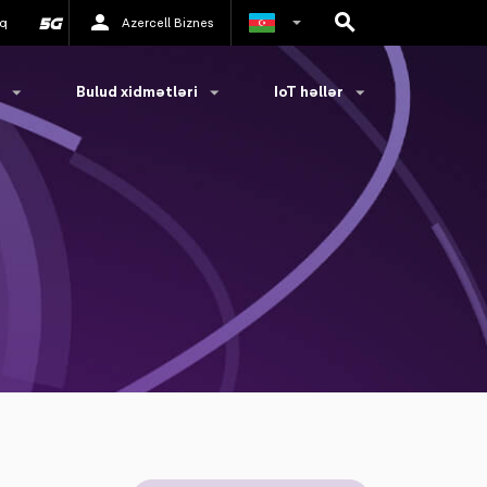
q
Azercell Biznes
Rus
Bulud xidmətləri
IoT həllər
İngilis