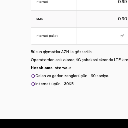
0.99
İnternet
0.90
SMS
✅
İnternet paketi
Bütün qiymətlər AZN ilə göstərilib.
Operatordan asılı olaraq 4G şəbəkəsi ekranda LTE kimi
Hesablama intervalı:
Gələn və gedən zənglər üçün - 60 saniyə.
İnternet üçün - 30KB.