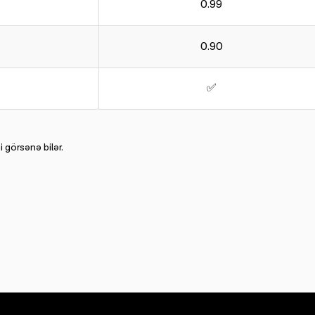
0.99
0.90
✅
 görsənə bilər.