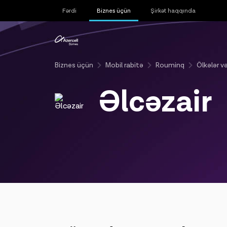
Fərdi
Biznes üçün
Şirkət haqqında
Biznes üçün
Mobil rabitə
Rouminq
Ölkələr və
Əlcəzair