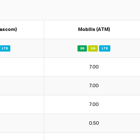
ascom)
Mobilis (ATM)
LTE
2G
3G
LTE
7.00
7.00
7.00
0.50