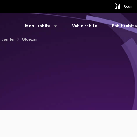
Roumin
Mobil rabitə
Vahid rabitə
Sabit rabitə
 tariflər
Əlcəzair