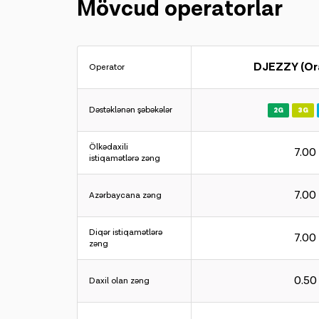
Mövcud operatorlar
DJEZZY (Or
Operator
Dəstəklənən şəbəkələr
2G
3G
Ölkədaxili
7.00
istiqamətlərə zəng
7.00
Azərbaycana zəng
Diqər istiqamətlərə
7.00
zəng
0.50
Daxil olan zəng