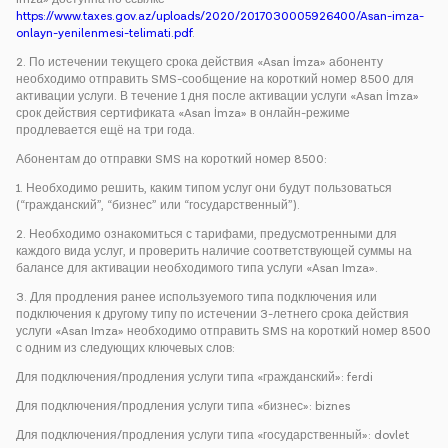
https://www.taxes.gov.az/uploads/2020/2017030005926400/Asan-imza-
onlayn-yenilenmesi-telimati.pdf
.
2. По истечении текущего срока действия «Asan İmza» абоненту
необходимо отправить SMS-сообщение на короткий номер 8500 для
активации услуги. В течение 1 дня после активации услуги «Asan İmza»
срок действия сертификата «Asan İmza» в онлайн-режиме
продлевается ещё на три года.
Абонентам до отправки SMS на короткий номер 8500:
1. Необходимо решить, каким типом услуг они будут пользоваться
(“гражданский”, “бизнес” или “государственный”).
2. Необходимо ознакомиться с тарифами, предусмотренными для
каждого вида услуг, и проверить наличие соответствующей суммы на
балансе для активации необходимого типа услуги «Asan Imza».
3. Для продления ранее используемого типа подключения или
подключения к другому типу по истечении 3-летнего срока действия
услуги «Asan Imza» необходимо отправить SMS на короткий номер 8500
с одним из следующих ключевых слов:
Для подключения/продления услуги типа «гражданский»: ferdi
Для подключения/продления услуги типа «бизнес»: biznes
Для подключения/продления услуги типа «государственный»: dovlet