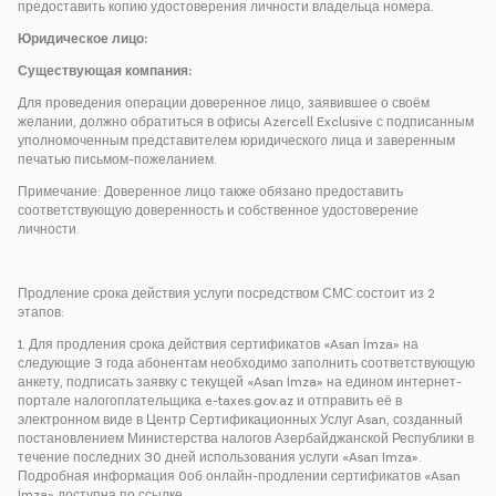
предоставить копию удостоверения личности владельца номера.
Юридическое лицо:
Существующая компания
:
Для проведения операции доверенное лицо, заявившее о своём
желании, должно обратиться в офисы Azercell Exclusive с подписанным
уполномоченным представителем юридического лица и заверенным
печатью письмом-пожеланием.
Примечание: Доверенное лицо также обязано предоставить
соответствующую доверенность и собственное удостоверение
личности.
Продление срока действия услуги посредством СМС состоит из 2
этапов:
1. Для продления срока действия сертификатов «Asan İmza» на
следующие 3 года абонентам необходимо заполнить соответствующую
анкету, подписать заявку с текущей «Asan İmza» на едином интернет-
портале налогоплательщика e-taxes.gov.az и отправить её в
электронном виде в Центр Сертификационных Услуг Asan, созданный
постановлением Министерства налогов Азербайджанской Республики в
течение последних 30 дней использования услуги «Asan Imza».
Подробная информация 0об онлайн-продлении сертификатов «Asan
İmza» доступна по ссылке