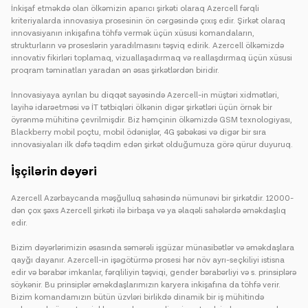
İnkişaf etməkdə olan ölkəmizin aparıcı şirkəti olaraq Azercell fərqli
kriteriyalarda innovasiya prosesinin ön cərgəsində çıxış edir. Şirkət olaraq
innovasiyanın inkişafına töhfə vermək üçün xüsusi komandaların,
strukturların və proseslərin yaradılmasını təşviq edirik. Azercell ölkəmizdə
innovativ fikirləri toplamaq, vizuallaşadırmaq və reallaşdırmaq üçün xüsusi
proqram təminatları yaradan ən əsas şirkətlərdən biridir.
İnnovasiyaya ayrılan bu diqqət sayəsində Azercell-in müştəri xidmətləri,
layihə idarəetməsi və İT tətbiqləri ölkənin digər şirkətləri üçün örnək bir
öyrənmə mühitinə çevrilmişdir. Biz həmçinin ölkəmizdə GSM texnologiyası,
Blackberry mobil poçtu, mobil ödənişlər, 4G şəbəkəsi və digər bir sıra
innovasiyaları ilk dəfə təqdim edən şirkət olduğumuza görə qürur duyuruq.
İşçilərin dəyəri
Azercell Azərbaycanda məşğulluq sahəsində nümunəvi bir şirkətdir. 12000-
dən çox şəxs Azercell şirkəti ilə birbaşa və ya əlaqəli sahələrdə əməkdaşlıq
edir.
Bizim dəyərlərimizin əsasında səmərəli işgüzar münasibətlər və əməkdaşlara
qayğı dayanır. Azercell-in işəgötürmə prosesi hər növ ayrı-seçkiliyi istisna
edir və bərabər imkanlar, fərqliliyin təşviqi, gender bərabərliyi və s. prinsiplərə
söykənir. Bu prinsiplər əməkdaşlarımızın karyera inkişafına da töhfə verir.
Bizim komandamızın bütün üzvləri birlikdə dinamik bir iş mühitində