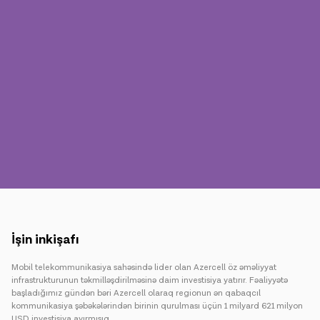
Mətbuat
Əlaqə
Ödəniş
Rouminq
Yeni nəsil
Dil
Azərbaycan
İşin inkişafı
Mobil telekommunikasiya sahəsində lider olan Azercell öz əməliyyat
infrastrukturunun təkmilləşdirilməsinə daim investisiya yatırır. Fəaliyyətə
başladığımız gündən bəri Azercell olaraq regionun ən qabaqcıl
kommunikasiya şəbəkələrindən birinin qurulması üçün 1 milyard 621 milyon
USD investisiya ayırmışıq.