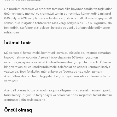
Ən modern proseslər və proqram təminatı ölkə boyunca fərdlər və təşkilatlar
üçün ən vacib məhsul və xidmətləri təmin etməyimizə kömək edir. 1 milyard
845 milyon AZN miqdarında ödənilən vergi ilə Azercell ölkəmizin qeyri-neft
sektorunun inkişafına töhfə verən əsas vergi ödəyicisidir. Biz bu uğurumuzla
fəxr edirik. Bu faktor bizi gələcək inkişafa və yeni uğurların əldə edilməsinə
ruhlandırır.
İctimai təsir
Müasir sosial həyatı mobil kommunikasiyalar, xüsusilə də, internet olmadan
təsəvvür etmək çətindir. Azercell ölkə əhalisinin 50%-dən çoxunun
informasiya, əyləncə və təhsil kontentlərinə rahat çıxışını təmin edir. Ölkənin
bir çox rayonları və kəndlərində mobil telefonlar ən etibarlı kommunikasiya
vasitəsidir. Təbii fəlakətlər, müharibələr və fövqəladə hadisələr zamanı
Azercell-in əlçatan texnologiyaları bir çox həyatların xilas edilməsinə töhfə
vermişdir.
Azercell olaraq bütöv bir nəslin rəqəmsallaşmanın və sosial medianın güclü
təsiri ilə böyüdüyünün fərqindəyik və onları hər hansı rəqəmsal təhlükələrdən
qorumaq üçün səylə çalışırıq.
Öncül olmaq