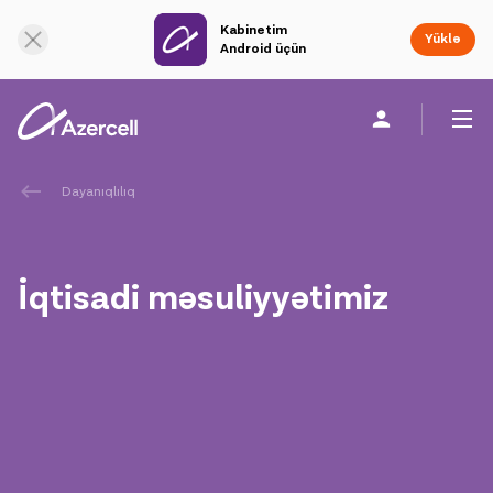
Kabinetim
Onlayn dəstək
Yüklə
Android üçün
Fərdi
Biznes üçün
Şirkət haqqında
Dayanıqlılıq
akart
İqtisadi məsuliyyətimiz
Korporativ Sosial Məsuliyyət
Dayanıqlılıq
Karyera
Azercell Akademiyası