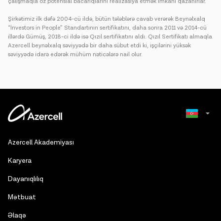
çalışmaqla öz potensial bacarıqlarını realizasiya etmək imkanı qazanırlar.
Şirkətimiz ilk dəfə 2004-cü ildə, bütün tələblərə cavab verərək Beynəlxalq
“İnvestors in People” Standartının sertifikatını, daha sonra 2011 və 2014-cü
illərdə Gümüş, 2018-ci ildə isə Qızıl sertifikatını aldı. Qızıl Sertifikatı almaqla
Azercell beynəlxalq səviyyədə bir daha sübut etdi ki, işçilərini yüksək
səviyyədə idarə edərək mühüm nəticələrə nail olur.
Russian
Azercell Akademiyası
English
Karyera
Dayanıqlılıq
Mətbuat
Əlaqə