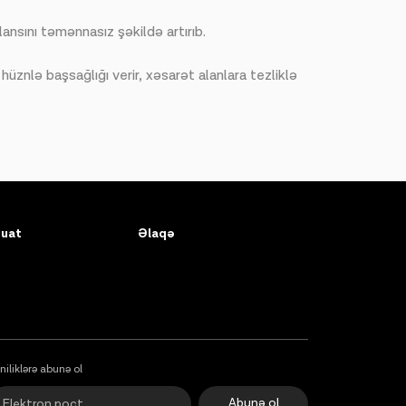
ansını təmənnasız şəkildə artırıb.
znlə başsağlığı verir, xəsarət alanlara tezliklə
uat
Əlaqə
niliklərə abunə ol
Abunə ol