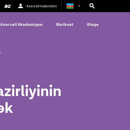
Azercell Kabinetim
Rus
Azercell Akademiyası
Mətbuat
Əlaqə
İngilis
k
irliyinin
ək