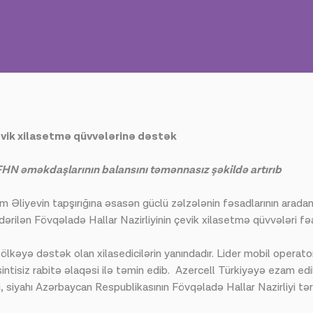
evik xilasetmə qüvvələrinə dəstək
HN əməkdaşlarının balansını təmənnasız şəkildə artırıb
 Əliyevin tapşırığına əsasən güclü zəlzələnin fəsadlarının aradan
ilən Fövqəladə Hallar Nazirliyinin çevik xilasetmə qüvvələri fəali
lkəyə dəstək olan xilasedicilərin yanındadır. Lider mobil operato
sintisiz rabitə əlaqəsi ilə təmin edib. Azercell Türkiyəyə ezam edi
i, siyahı Azərbaycan Respublikasının Fövqəladə Hallar Nazirliyi tə