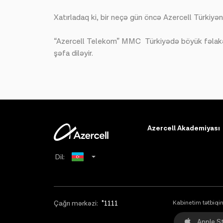
Xatırladaq ki, bir neçə gün öncə Azercell Türkiyən
“Azercell Telekom” MMC Türkiyədə böyük fəlakət nə
şəfa diləyir.
Azercell Akademiyası
Dil:
Russian
English
Çağrı mərkəzi:
*1111
Kabinetim tətbiqin
Apple S