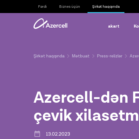
Fərdi
Biznes üçün
Şirkət haqqında
akart
Ko
Şirkət haqqında
Mətbuat
Press-relizlər
Azer
Azercell-dən F
çevik xilaset
13.02.2023