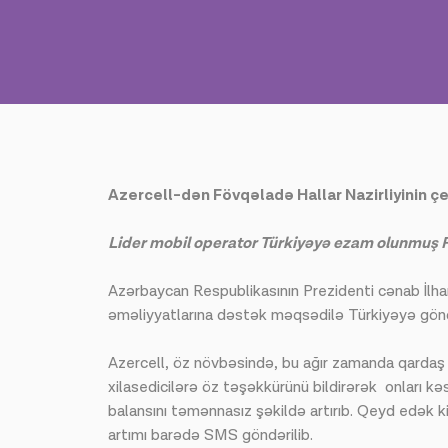
Azercell-dən Fövqəladə Hallar Nazirliyinin ç
Lider mobil operator Türkiyəyə ezam olunmuş F
Azərbaycan Respublikasının Prezidenti cənab İlham
əməliyyatlarına dəstək məqsədilə Türkiyəyə göndər
Azercell, öz növbəsində, bu ağır zamanda qardaş ö
xilasedicilərə öz təşəkkürünü bildirərək onları kə
balansını təmənnasız şəkildə artırıb. Qeyd edək k
artımı barədə SMS göndərilib.