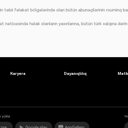
in təbii fəlakət bölgələrində olan bütün abunəçilərinin rouminq bal
ticəsində həlak olanların yaxınlarına, bütün türk xalqına dərin hü
Karyera
Dayanıqlılıq
Mətb
i yüklə
Ye
tore
Google play
AppGallery