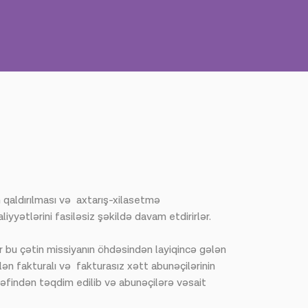
 qaldırılması və axtarış-xilasetmə
yyətlərini fasiləsiz şəkildə davam etdirirlər.
r bu çətin missiyanın öhdəsindən layiqincə gələn
lən fakturalı və fakturasız xətt abunəçilərinin
rəfindən təqdim edilib və abunəçilərə vəsait