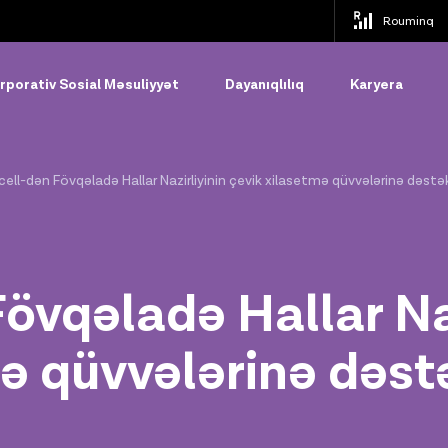
Rouminq
rporativ Sosial Məsuliyyət
Dayanıqlılıq
Karyera
cell-dən Fövqəladə Hallar Nazirliyinin çevik xilasetmə qüvvələrinə dəstə
övqəladə Hallar Naz
mə qüvvələrinə dəst