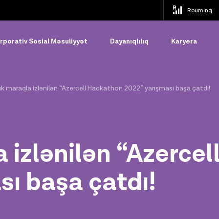
Rouminq
rporativ Sosial Məsuliyyət
Dayanıqlılıq
Karyera
k maraqla izlənilən “Azercell Hackathon 2022” yarışması başa çatdı!
 izlənilən “Azerce
sı başa çatdı!