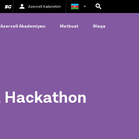
Azercell Kabinetim
Rus
Azercell Akademiyası
Mətbuat
Əlaqə
İngilis
ll Hackathon