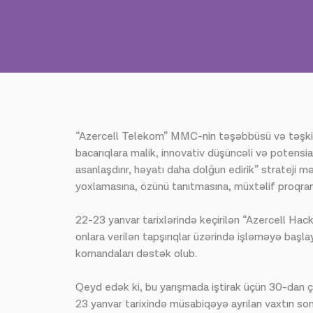
“Azercell Telekom” MMC-nin təşəbbüsü və təşkilat
bacarıqlara malik, innovativ düşüncəli və potensial
asanlaşdırır, həyatı daha dolğun edirik” strateji 
yoxlamasına, özünü tanıtmasına, müxtəlif proqram
22-23 yanvar tarixlərində keçirilən “Azercell Ha
onlara verilən tapşırıqlar üzərində işləməyə başla
komandaları dəstək olub.
Qeyd edək ki, bu yarışmada iştirak üçün 30-dan 
23 yanvar tarixində müsabiqəyə ayrılan vaxtın sonun