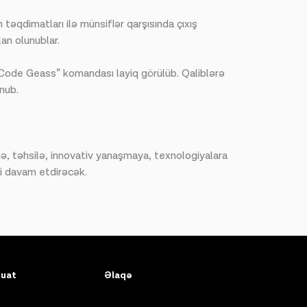
əqdimatları ilə münsiflər qarşısında çıxış
an olunublar.
“Code Geass” komandası layiq görülüb. Qaliblərə
nub.
mə, təhsilə, innovativ yanaşmaya, texnologiyalara
i davam etdirəcək.
uat
Əlaqə