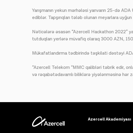
Yarışmanın yekun mərhələsi yanvarın 25-də ADA Uni
ediblər. Tapşırıqları tələb olunan meyarlara uyğun
Nəticələrə əsasən “Azercell Hackathon 2022” yarı
tutduqları yerlərə müvafiq olaraq 3000 AZN, 150
Mükafatlandırma tədbirində təşkilati dəstəyi ADA
“Azercell Telekom “MMC qalibləri təbrik edir, onla
və rəqabətədavamlı biliklərə yiyələnməsinə hər 
Azercell Akademiyası