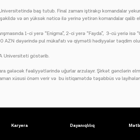
versitetində baş tutub. Final zamanı iştirakçı komandalar yekun t
 şəkildə və ən yüksək nəticə ilə yerinə yetirən komandalar qalib el
şmasında 1-ci yerə “Enigma”, 2-ci yerə “Fayda”, 3-cü yeriə isə 
0 AZN dəyərində pul mükafatı və qiymətli hədiyyələr təqdim olu
 Universiteti göstərib.
ra gələcək fəaliyyətlərində uğurlar arzulayır. Şirkət gənclərin el
zaman xüsusi önəm verir və bu istiqamətdə təşəbbüs və layihələr
Karyera
Dayanıqlılıq
Mətb