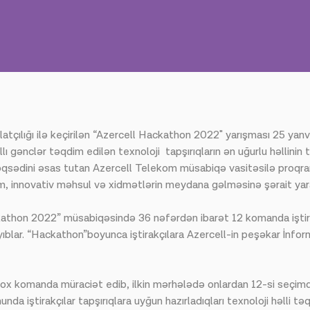
çılığı ilə keçirilən “Azercell Hackathon 2022" yarışması 25 yanv
lı gənclər təqdim edilən texnoloji tapşırıqların ən uğurlu həllinin t
məqsədini əsas tutan Azercell Telekom müsabiqə vasitəsilə proqram
, innovativ məhsul və xidmətlərin meydana gəlməsinə şərait yara
ckathon 2022” müsabiqəsində 36 nəfərdən ibarət 12 komanda iştira
yıblar. “Hackathon”boyunca iştirakçılara Azercell-in peşəkar İnfor
çox komanda müraciət edib, ilkin mərhələdə onlardan 12-si seçi
da iştirakçılar tapşırıqlara uyğun hazırladıqları texnoloji həlli tə