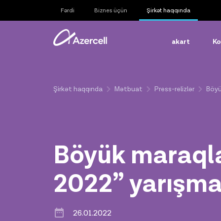
Fərdi
Biznes üçün
Şirkət haqqında
akart
Ko
Şirkət haqqında
Mətbuat
Press-relizlər
Böyü
Böyük maraqla
2022” yarışma
26.01.2022