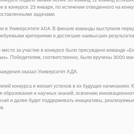
 конкурсе подало заявки более 30 команд. 12 команд успеш
е в конкурсе. 23 января, по истечении отведенного на конк
поставленными задачами.
ря в Университете ADA. В финале команды выступили пере
требуемыми критериями и достигшие наивысших результато
е место за участие в конкурсе было присуждено команде «En
ss». Победителям, соответственно, были вручены 3000 ман
аждения оказал Университет АДА.
елей конкурса и желает успехов в их будущих начинаниях.
 образования и научных знаний, освоению инновационного
rcell и далее будет поддерживать инициативы, реализуемые
в.