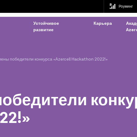
Роуминг
Устойчивое
Карьера
Акад
развитие
Azerc
ены победители конкурса «Azercell Hackathon 2022!»
бедители конкур
22!»