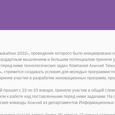
Hackathon 2022», проведение которого было инициировано и
андартным мышлением и большим потенциалом приняли уч
еред ними технологических задач. Компания Azercell Tele
, стремится создавать условия для молодых программистов
 приняв участие в разработке инновационных программ, прод
ый прошел с 22 по 23 января, приняло участие в общей слож
ли к работе над поставленными перед ними задачами. На 
кие команды Azercell из департаментов Информационных 