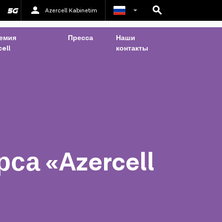
Azercell Kabinetim
Азербайджанский
емия
Пресса
Наши
ell
контакты
Английский
са «Azercell