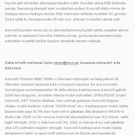
heç bir şərt olmadan abunəçiyə təqdim edilir. Bundan əlavə,5GB balansla
yanaşı, Samsung planşeti alan müştərilərə pulsuz Azercell data nömrə də
hədiyyə olunur.Hədiyyə olunan 5GB internetin istifadə müddəti 30 gündür.
Qeyd edək ki, kampaniyada 35-dən çox planşet modelləri iştirak edir.
Azercell bundan sonra da öz abunəçilərinə keyfiyyətli rabitə, peşəkar abunə
xidməti və qabaqcıl texnoloji həllərlə yanaşı, geniş sayda kampaniyalar,
xidmətlər və sərfəli tariflər təqdim etməkdə davam edəcək.
Daha ətraflı məlumat üçün
news@mcs.az
ünvanına müraciət edə
bilərsiniz
Azercell Telekom MMC 1996-cı ildə təsis edilmişdir və fəaliyyətinin ilk
illərindən etibarən bazarda lider mövqeyini saxlayır. Bir sıra innovativ
texnologiya və konsepsiyaları ilk dəfə olaraq Azərbaycana Azercell gətirib:
GSM texnologiyası, öncədən ödəmə mobil xidmətləri, GPRS/EDGE (mobil
internet), 24/7 Telefon Mərkəzi, tam xidmət göstərən Azercell Ekspres
ofisləri, mobil elektron xidməti “ASAN İmza” və s. Azərbaycanın mobil rabitə
bazarındakı payı 51.3% olan Azercell-in şəbəkəsi ölkə əhalisinin 99,8%-ni
əhatə edir. 2014-cü ilin sonuna Azercell abunəçilərinin sayı 4,5 milyon nəfər
təşkil etmişdir. 2011-ci ildə Azercell 3G, 2012-ci ildə isə 4-cü nəsl şəbəkəsi
olan LTE xidmətini təqdim etmişdir. Azercell Azərbaycanın mobil rabitə
sənayesinin lideri və qeyri-neft sektorunun ən böyük sərmayədarıdır.