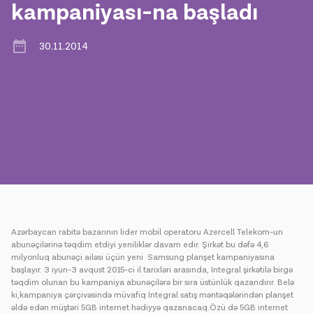
kampaniyası-na başladı
Mətbuat
30.11.2014
Əlaqə
Ödəniş
Rouminq
Yeni nəsil
Dil
Azərbaycan
Azərbaycan rabitə bazarının lider mobil operatoru Azercell Telekom-un
abunəçilərinə təqdim etdiyi yeniliklər davam edir. Şirkət bu dəfə 4,6
milyonluq abunəçi ailəsi üçün yeni Samsung planşet kampaniyasına
başlayır. 3 iyun-3 avqust 2015-ci il tarixləri arasında, Integral şirkətilə birgə
təqdim olunan bu kampaniya abunəçilərə bir sıra üstünlük qazandırır. Belə
ki,kampaniya çərçivəsində müvafiq İntegral satış məntəqələrindən planşet
əldə edən müştəri 5GB internet hədiyyə qazanacaq.Özü də 5GB internet