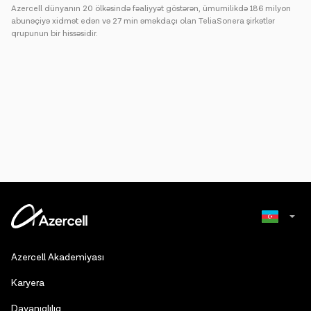
Azercell dünyanın 20 ölkəsində fəaliyyət göstərən, ümumilikdə 186 milyon
abunəçiyə xidmət edən və 27 min əməkdaçı olan TeliaSonera şirkətlər
qrupunun bir hissəsidir.
Russian
Azercell Akademiyası
English
Karyera
Dayanıqlılıq