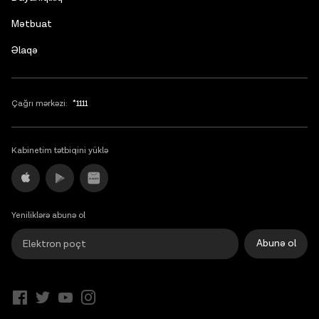
Mətbuat
Əlaqə
Çağrı mərkəzi:
*1111
Kabinetim tətbiqini yüklə
Yeniliklərə abunə ol
Abunə ol