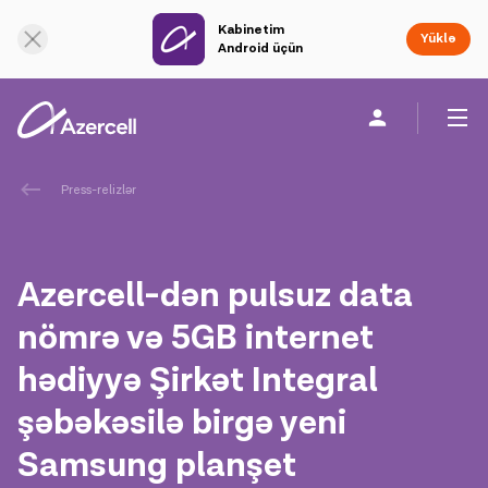
Kabinetim
Onlayn dəstək
Yüklə
Android üçün
Fərdi
Biznes üçün
Şirkət haqqında
Press-relizlər
akart
Azercell-dən pulsuz data
Korporativ Sosial Məsuliyyət
nömrə və 5GB internet
hədiyyə Şirkət Integral
Dayanıqlılıq
şəbəkəsilə birgə yeni
Karyera
Samsung planşet
Azercell Akademiyası