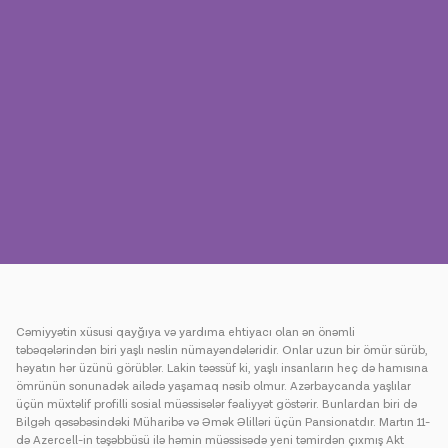
Mətbuat
Əlaqə
Ödəniş
Rouminq
Yeni nəsil
Dil
Azərbaycan
Cəmiyyətin xüsusi qayğıya və yardıma ehtiyacı olan ən önəmli
təbəqələrindən biri yaşlı nəslin nümayəndələridir. Onlar uzun bir ömür sürüb,
həyatın hər üzünü görüblər. Lakin təəssüf ki, yaşlı insanların heç də hamısına
ömrünün sonunadək ailədə yaşamaq nəsib olmur. Azərbaycanda yaşlılar
üçün müxtəlif profilli sosial müəssisələr fəaliyyət göstərir. Bunlardan biri də
Bilgəh qəsəbəsindəki Müharibə və Əmək Əlilləri üçün Pansionatdır. Martın 11-
də Azercell-in təşəbbüsü ilə həmin müəssisədə yeni təmirdən çıxmış Akt