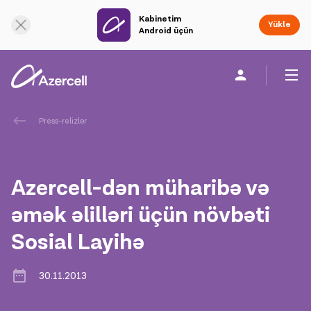
Kabinetim
Onlayn dəstək
Yüklə
Android üçün
Fərdi
Biznes üçün
Şirkət haqqında
Press-relizlər
akart
Azercell-dən müharibə və
Korporativ Sosial Məsuliyyət
əmək əlilləri üçün növbəti
Sosial Layihə
Dayanıqlılıq
Karyera
30.11.2013
Azercell Akademiyası