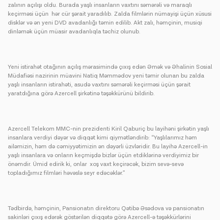
zalının açılışı oldu. Burada yaşlı insanların vaxtını səmərəli və maraqlı
keçirməsi üçün hər cür şərait yaradılıb. Zalda filmlərin nümayişi üçün xüsusi
disklər və ən yeni DVD avadanlığı təmin edilib. Akt zalı, həmçinin, musiqi
dinləmək üçün müasir avadanlıqla təchiz olunub.
Yeni istirahət otağının açılış mərasimində çıxış edən Əmək və Əhalinin Sosial
Müdafiəsi nazirinin müavini Natiq Məmmədov yeni təmir olunan bu zalda
yaşlı insanların istirahəti, asudə vaxtını səmərəli keçirməsi üçün şərait
yaratdığına görə Azercell şirkətinə təşəkkürünü bildirib.
Azercell Telekom MMC-nin prezidenti Kiril Qaburiç bu layihəni şirkətin yaşlı
insanlara verdiyi dəyər və diqqət kimi qiymətləndirib: “Yaşlılarımız həm
ailəmizin, həm də cəmiyyətimizin ən dəyərli üzvləridir. Bu layihə Azercell-in
yaşlı insanlara və onların keçmişdə bizlər üçün etdiklərinə verdiyimiz bir
önəmdir. Ümid edirik ki, onlar xoş vaxt keçirəcək, bizim sevə-sevə
topladığımız filmləri həvəslə seyr edəcəklər.”
Tədbirdə, həmçinin, Pansionatın direktoru Qətibə Əsədova və pansionatın
sakinləri çıxış edərək göstərilən diqqətə görə Azercell-ə təşəkkürlərini