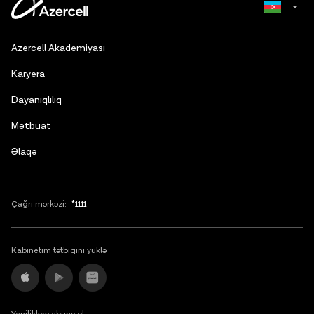
Russian
Azercell Akademiyası
English
Karyera
Dayanıqlılıq
Mətbuat
Əlaqə
Çağrı mərkəzi:
*1111
Kabinetim tətbiqini yüklə