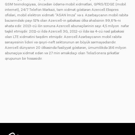
GSM texnologiyası, öncədən ödəmə mobil xidmətləri, GPRS/EDGE (mobil
internet), 24/7 Telefon Mərkəzi, tam xidmət göstərən Azercell Ekspres
ofisləri, mobil elektron xidməti “ASAN İmza” və s. Azərbaycanın mobil rabitə
bazarındakı payı 51% olan Azercell-in şəbəkəsi ölkə əhalisinin 99,8%-ni
əhatə edir. 2013-cü ilin sonuna Azercell abunəçilərinin sayı 4,5 milyon nəfər
təşkil etmişdir. 2011-ci ildə Azercell 3G, 2012-ci ildə isə 4-cü nəsl şəbəkəsi
olan LTE xidmətini təqdim etmişdir. Azercell Azərbaycanın mobil rabitə
sənayesinin lideri və qeyri-neft sektorunun ən böyük sərmayədarıdır.
Azercell dünyanın 20 ölkəsində fəaliyyət göstərən, ümumilikdə 186 milyon
abunəçiyə xidmət edən və 27 min əməkdaçı olan TeliaSonera şirkətlər
qrupunun bir hissəsidir.