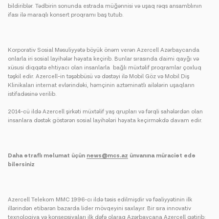
bildiriblər. Tədbirin sonunda estrada müğənnisi və uşaq rəqs ansamblının
ifası ilə maraqlı konsert proqramı baş tutub.
Korporativ Sosial Məsuliyyətə böyük önəm verən Azercell Azərbaycanda
onlarla iri sosial layihələr həyata keçirib. Bunlar sırasında daimi qayğı və
xüsusi diqqətə ehtiyacı olan insanlarla bağlı müxtəlif proqramlar çoxluq
təşkil edir. Azercell-in təşəbbüsü və dəstəyi ilə Mobil Göz və Mobil Diş
Klinikaları internat evlərindəki, həmçinin aztəminatlı ailələrin uşaqların
istifadəsinə verilib.
2014-cü ildə Azercell şirkəti müxtəlif yaş qrupları və fərqli sahələrdən olan
insanlara dəstək göstərən sosial layihələri həyata keçirməkdə davam edir.
Daha ətraflı məlumat üçün
news@mcs.az
ünvanına müraciət edə
bilərsiniz
Azercell Telekom MMC 1996-cı ildə təsis edilmişdir və fəaliyyətinin ilk
illərindən etibarən bazarda lider mövqeyini saxlayır. Bir sıra innovativ
texnologiya və konsepsiyaları ilk dəfə olaraq Azərbaycana Azercell gətirib: