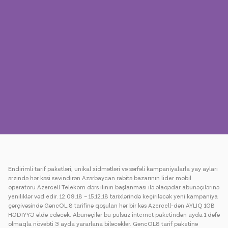
Mətbuat
Əlaqə
Ödəniş
Rouminq
Yeni nəsil
Dil
Azərbaycan
Endirimli tarif paketləri, unikal xidmətləri və sərfəli kampaniyalarla yay ayları
ərzində hər kəsi sevindirən Azərbaycan rabitə bazarının lider mobil
operatoru Azercell Telekom dərs ilinin başlanması ilə əlaqədar abunəçilərinə
yeniliklər vəd edir. 12.09.18 – 15.12.18 tarixlərində keçiriləcək yeni kampaniya
çərçivəsində GəncOL 8 tarifinə qoşulan hər bir kəs Azercell-dən AYLIQ 1GB
HƏDİYYƏ əldə edəcək. Abunəçilər bu pulsuz internet paketindən ayda 1 dəfə
olmaqla növəbti 3 ayda yararlana biləcəklər. GəncOL8 tarif paketinə