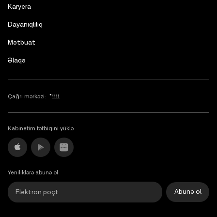
English
Karyera
Dayanıqlılıq
Mətbuat
Əlaqə
Çağrı mərkəzi:
*1111
Kabinetim tətbiqini yüklə
Yeniliklərə abunə ol
Abunə ol