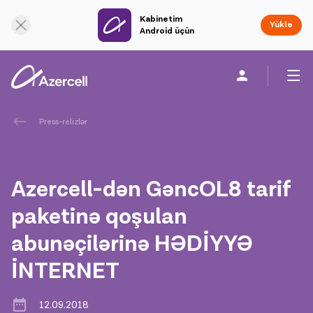
Kabinetim
Onlayn dəstək
Yüklə
Android üçün
Fərdi
Biznes üçün
Şirkət haqqında
Press-relizlər
akart
Azercell-dən GəncOL8 tarif
Korporativ Sosial Məsuliyyət
paketinə qoşulan
abunəçilərinə HƏDİYYƏ
Dayanıqlılıq
İNTERNET
Karyera
12.09.2018
Azercell Akademiyası