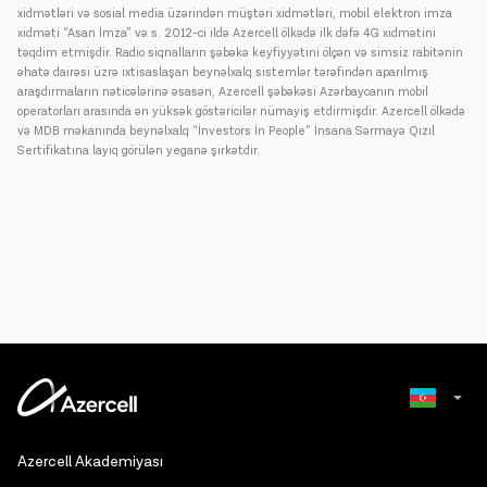
xidmətləri və sosial media üzərindən müştəri xidmətləri, mobil elektron imza
xidməti “Asan İmza” və s. 2012-ci ildə Azercell ölkədə ilk dəfə 4G xidmətini
təqdim etmişdir. Radio siqnalların şəbəkə keyfiyyətini ölçən və simsiz rabitənin
əhatə dairəsi üzrə ixtisaslaşan beynəlxalq sistemlər tərəfindən aparılmış
araşdırmaların nəticələrinə əsasən, Azercell şəbəkəsi Azərbaycanın mobil
operatorları arasında ən yüksək göstəricilər nümayiş etdirmişdir. Azercell ölkədə
və MDB məkanında beynəlxalq “İnvestors İn People” İnsana Sərmayə Qızıl
Sertifikatına layiq görülən yeganə şirkətdir.
Russian
Azercell Akademiyası