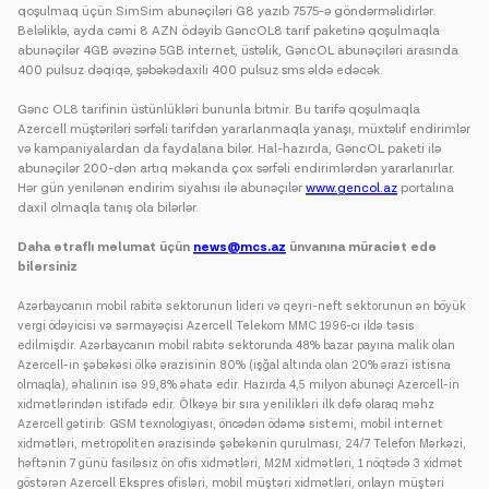
qoşulmaq üçün SimSim abunəçiləri G8 yazıb 7575-ə göndərməlidirlər.
Beləliklə, ayda cəmi 8 AZN ödəyib GəncOL8 tarif paketinə qoşulmaqla
abunəçilər 4GB əvəzinə 5GB internet, üstəlik, GəncOL abunəçiləri arasında
400 pulsuz dəqiqə, şəbəkədaxili 400 pulsuz sms əldə edəcək.
Gənc OL8 tarifinin üstünlükləri bununla bitmir. Bu tarifə qoşulmaqla
Azercell müştəriləri sərfəli tarifdən yararlanmaqla yanaşı, müxtəlif endirimlər
və kampaniyalardan da faydalana bilər. Hal-hazırda, GəncOL paketi ilə
abunəçilər 200-dən artıq məkanda çox sərfəli endirimlərdən yararlanırlar.
Hər gün yenilənən endirim siyahısı ilə abunəçilər
www.gencol.az
portalına
daxil olmaqla tanış ola bilərlər.
Daha ətraflı məlumat üçün
news@mcs.az
ünvanına müraciət edə
bilərsiniz
Azərbaycanın mobil rabitə sektorunun lideri və qeyri-neft sektorunun ən böyük
vergi ödəyicisi və sərmayəçisi Azercell Telekom MMC 1996-cı ildə təsis
edilmişdir. Azərbaycanın mobil rabitə sektorunda 48% bazar payına malik olan
Azercell-in şəbəkəsi ölkə ərazisinin 80% (işğal altında olan 20% ərazi istisna
olmaqla), əhalinin isə 99,8% əhatə edir. Hazırda 4,5 milyon abunəçi Azercell-in
xidmətlərindən istifadə edir. Ölkəyə bir sıra yenilikləri ilk dəfə olaraq məhz
Azercell gətirib: GSM texnologiyası, öncədən ödəmə sistemi, mobil internet
xidmətləri, metropoliten ərazisində şəbəkənin qurulması, 24/7 Telefon Mərkəzi,
həftənin 7 günü fasiləsiz ön ofis xidmətləri, M2M xidmətləri, 1 nöqtədə 3 xidmət
göstərən Azercell Ekspres ofisləri, mobil müştəri xidmətləri, onlayn müştəri