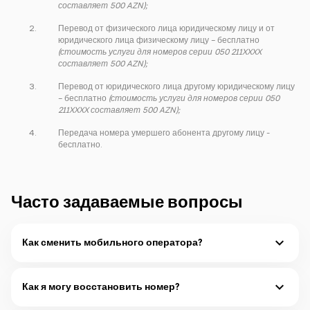
составляет 500 AZN);
Перевод от физического лица юридическому лицу и от
юридического лица физическому лицу – бесплатно
(стоимость услуги для номеров серии 050 211XXXX
составляет 500 AZN);
Перевод от юридического лица другому юридическому лицу
– бесплатно
(стоимость услуги для номеров серии 050
211XXXX составляет 500 AZN);
Передача номера умершего абонента другому лицу -
бесплатно.
Часто задаваемые вопросы
Как сменить мобильного оператора?
Для переноса своего мобильного номера в сеть Azercell
необходимо обратиться в офисы Аzercell Эксклюзив с
Как я могу восстановить номер?
соответствующими документами
.
Подробнее