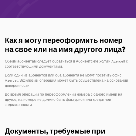
Кампании
Поддержка
Как я могу переоформить номер
Оплата
Роуминг
Новое поколение
на свое или на имя другого лица?
Обеим абонентам следует обратиться в Абонентские Услуги Azercell с
Язык
Русский
соответствующими документами.
Если один из абонентов или оба абонента не могут посетить офис
Azercell Эксклюзив, операция может быть осуществлена ​​на основании
доверенности.
Во время операции по переоформлении номера с одного имени на
другое, на номере не должно быть фактурной или кредитной
задолженности.
Документы, требуемые при