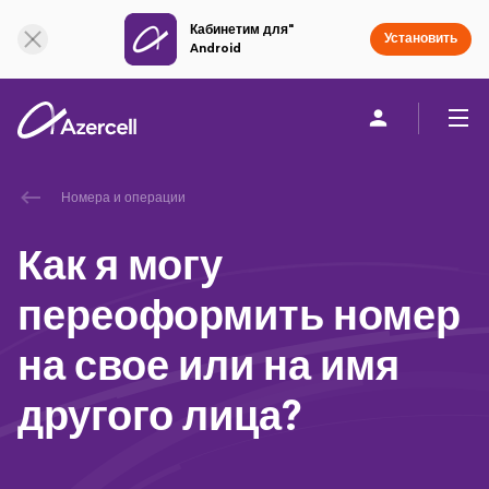
Кабинетим для"
Онлайн поддержка
Установить
Android
Частным клиентам
Бизнесу
О компании
Номера и операции
Как я могу
akart
переоформить номер
Присоединяйся к Azercell
на свое или на имя
Тарифы и услуги
другого лица?
Приложения Azercell